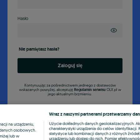
Hasło
Nie pamiętasz hasła?
Zaloguj się
Kontynuując za pośrednictwem jednego z dostawców
wskazanych powyżej, akceptuję
Regulamin serwisu
OLX.pl w
jego aktualnym brzmieniu.
Wraz z naszymi partnerami przetwarzamy dan
Użycie dokładnych danych geolokalizacyjnych. A
cji na urządzeniu,
charakterystyki urządzenia do celów identyfikacji
ia danych osobowych.
statystyce lub kombinacji danych z różnych źróde
niżej lub w
urządzeniu lub dostęp do nich. Pomiar efektywnośc