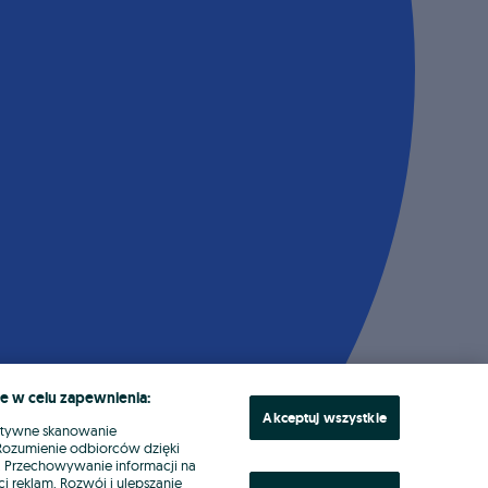
e w celu zapewnienia:
Akceptuj wszystkie
ktywne skanowanie
. Rozumienie odbiorców dzięki
ł. Przechowywanie informacji na
i reklam. Rozwój i ulepszanie