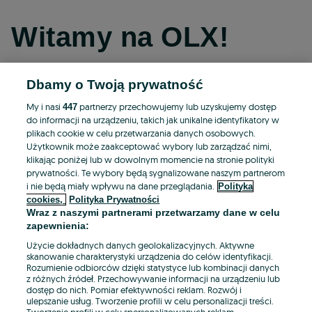
Witamy na OLX!
Dbamy o Twoją prywatność
Kontynuuj przez Facebooka
My i nasi
partnerzy przechowujemy lub uzyskujemy dostęp
447
do informacji na urządzeniu, takich jak unikalne identyfikatory w
Kontynuuj przez konto Apple
plikach cookie w celu przetwarzania danych osobowych.
Użytkownik może zaakceptować wybory lub zarządzać nimi,
klikając poniżej lub w dowolnym momencie na stronie polityki
prywatności. Te wybory będą sygnalizowane naszym partnerom
Kontynuuj przez konto Google
i nie będą miały wpływu na dane przeglądania.
Polityka
cookies,
Polityka Prywatności
Wraz z naszymi partnerami przetwarzamy dane w celu
LUB
zapewnienia:
Zaloguj się
Załóż konto
Użycie dokładnych danych geolokalizacyjnych. Aktywne
skanowanie charakterystyki urządzenia do celów identyfikacji.
Rozumienie odbiorców dzięki statystyce lub kombinacji danych
E-mail
z różnych źródeł. Przechowywanie informacji na urządzeniu lub
dostęp do nich. Pomiar efektywności reklam. Rozwój i
ulepszanie usług. Tworzenie profili w celu personalizacji treści.
Tworzenie profili w celu spersonalizowanych reklam.