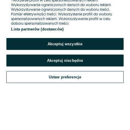
Wykorzystywanie ograniczonych danych do wyboru reklam.
Wykorzystywanie ograniczonych danych do wyboru treści.
Hasło
Pomiar efektywności treści. Wykorzystanie profili do wyboru
spersonalizowanych reklam. Wykorzystywanie profili w celu
doboru spersonalizowanych treści.
Lista partnerów (dostawców)
Nie pamiętasz hasła?
Akceptuj wszystkie
Zaloguj się
Akceptuj niezbędne
Kontynuując za pośrednictwem jednego z dostawców wskazanych powyżej,
akceptuję
OLX.pl w jego aktualnym brzmieniu.
Ustaw preferencje
Regulamin serwisu