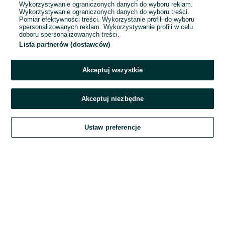
Wykorzystywanie ograniczonych danych do wyboru reklam.
Wykorzystywanie ograniczonych danych do wyboru treści.
Hasło
Pomiar efektywności treści. Wykorzystanie profili do wyboru
spersonalizowanych reklam. Wykorzystywanie profili w celu
doboru spersonalizowanych treści.
Lista partnerów (dostawców)
Nie pamiętasz hasła?
Akceptuj wszystkie
Zaloguj się
Akceptuj niezbędne
Kontynuując za pośrednictwem jednego z dostawców wskazanych powyżej,
Ustaw preferencje
akceptuję
Regulamin serwisu
OLX.pl w jego aktualnym brzmieniu.