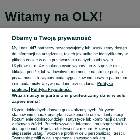
Witamy na OLX!
Dbamy o Twoją prywatność
Kontynuuj przez Facebooka
My i nasi
447
partnerzy przechowujemy lub uzyskujemy dostęp
do informacji na urządzeniu, takich jak unikalne identyfikatory w
Kontynuuj przez konto Apple
plikach cookie w celu przetwarzania danych osobowych.
Użytkownik może zaakceptować wybory lub zarządzać nimi,
klikając poniżej lub w dowolnym momencie na stronie polityki
prywatności. Te wybory będą sygnalizowane naszym partnerom
Kontynuuj przez konto Google
i nie będą miały wpływu na dane przeglądania.
Polityka
cookies,
Polityka Prywatności
Wraz z naszymi partnerami przetwarzamy dane w celu
LUB
zapewnienia:
Zaloguj się
Załóż konto
Użycie dokładnych danych geolokalizacyjnych. Aktywne
skanowanie charakterystyki urządzenia do celów identyfikacji.
Rozumienie odbiorców dzięki statystyce lub kombinacji danych
E-mail
z różnych źródeł. Przechowywanie informacji na urządzeniu lub
dostęp do nich. Pomiar efektywności reklam. Rozwój i
ulepszanie usług. Tworzenie profili w celu personalizacji treści.
Tworzenie profili w celu spersonalizowanych reklam.