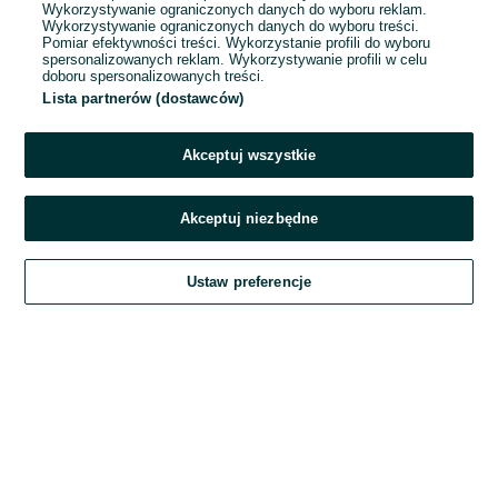
Wykorzystywanie ograniczonych danych do wyboru reklam.
Wykorzystywanie ograniczonych danych do wyboru treści.
Hasło
Pomiar efektywności treści. Wykorzystanie profili do wyboru
spersonalizowanych reklam. Wykorzystywanie profili w celu
doboru spersonalizowanych treści.
Lista partnerów (dostawców)
Nie pamiętasz hasła?
Akceptuj wszystkie
Zaloguj się
Akceptuj niezbędne
Kontynuując za pośrednictwem jednego z dostawców wskazanych powyżej,
Ustaw preferencje
akceptuję
Regulamin serwisu
OLX.pl w jego aktualnym brzmieniu.