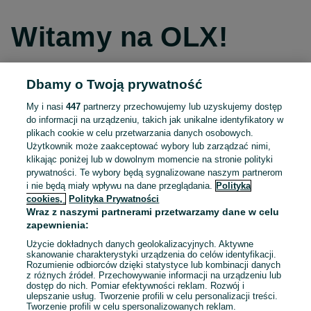
Witamy na OLX!
Dbamy o Twoją prywatność
Kontynuuj przez Facebooka
My i nasi
447
partnerzy przechowujemy lub uzyskujemy dostęp
do informacji na urządzeniu, takich jak unikalne identyfikatory w
Kontynuuj przez konto Apple
plikach cookie w celu przetwarzania danych osobowych.
Użytkownik może zaakceptować wybory lub zarządzać nimi,
klikając poniżej lub w dowolnym momencie na stronie polityki
prywatności. Te wybory będą sygnalizowane naszym partnerom
Kontynuuj przez konto Google
i nie będą miały wpływu na dane przeglądania.
Polityka
cookies,
Polityka Prywatności
Wraz z naszymi partnerami przetwarzamy dane w celu
LUB
zapewnienia:
Zaloguj się
Załóż konto
Użycie dokładnych danych geolokalizacyjnych. Aktywne
skanowanie charakterystyki urządzenia do celów identyfikacji.
Rozumienie odbiorców dzięki statystyce lub kombinacji danych
E-mail
z różnych źródeł. Przechowywanie informacji na urządzeniu lub
dostęp do nich. Pomiar efektywności reklam. Rozwój i
ulepszanie usług. Tworzenie profili w celu personalizacji treści.
Tworzenie profili w celu spersonalizowanych reklam.