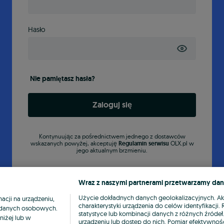
Hasło
Nie pamiętasz hasła?
Zaloguj się
Kontynuując za pośrednictwem jednego z dostawców
wskazanych powyżej, akceptuję
Regulamin serwisu
OLX.pl w
jego aktualnym brzmieniu.
Wraz z naszymi partnerami przetwarzamy dan
Użycie dokładnych danych geolokalizacyjnych. A
cji na urządzeniu,
charakterystyki urządzenia do celów identyfikacji
ia danych osobowych.
statystyce lub kombinacji danych z różnych źróde
niżej lub w
urządzeniu lub dostęp do nich. Pomiar efektywnośc