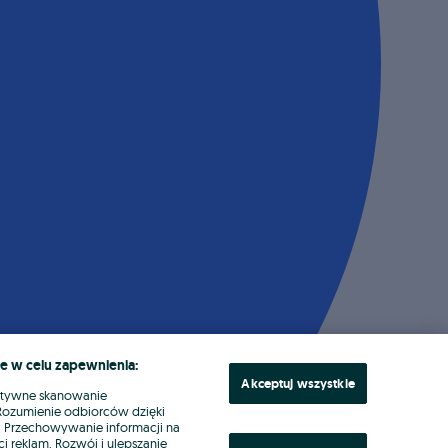
e w celu zapewnienia:
Akceptuj wszystkie
ktywne skanowanie
. Rozumienie odbiorców dzięki
ł. Przechowywanie informacji na
i reklam. Rozwój i ulepszanie