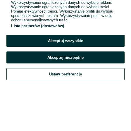
Wykorzystywanie ograniczonych danych do wyboru reklam.
Wykorzystywanie ograniczonych danych do wyboru treści.
Hasło
Pomiar efektywności treści. Wykorzystanie profili do wyboru
spersonalizowanych reklam. Wykorzystywanie profili w celu
doboru spersonalizowanych treści.
Lista partnerów (dostawców)
Nie pamiętasz hasła?
Akceptuj wszystkie
Zaloguj się
Akceptuj niezbędne
Kontynuując za pośrednictwem jednego z dostawców wskazanych powyżej,
Ustaw preferencje
akceptuję
Regulamin serwisu
OLX.pl w jego aktualnym brzmieniu.