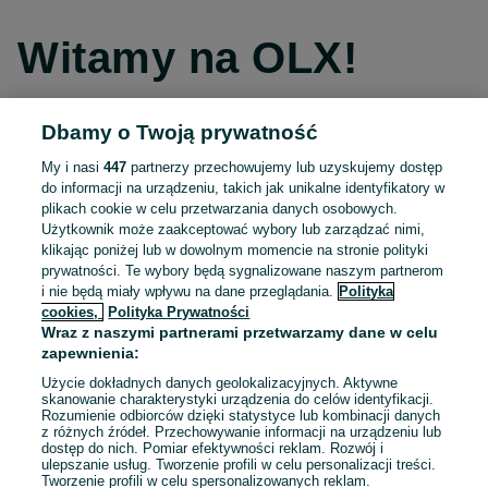
Witamy na OLX!
Dbamy o Twoją prywatność
Kontynuuj przez Facebooka
My i nasi
447
partnerzy przechowujemy lub uzyskujemy dostęp
do informacji na urządzeniu, takich jak unikalne identyfikatory w
Kontynuuj przez konto Apple
plikach cookie w celu przetwarzania danych osobowych.
Użytkownik może zaakceptować wybory lub zarządzać nimi,
klikając poniżej lub w dowolnym momencie na stronie polityki
prywatności. Te wybory będą sygnalizowane naszym partnerom
Kontynuuj przez konto Google
i nie będą miały wpływu na dane przeglądania.
Polityka
cookies,
Polityka Prywatności
Wraz z naszymi partnerami przetwarzamy dane w celu
LUB
zapewnienia:
Zaloguj się
Załóż konto
Użycie dokładnych danych geolokalizacyjnych. Aktywne
skanowanie charakterystyki urządzenia do celów identyfikacji.
Rozumienie odbiorców dzięki statystyce lub kombinacji danych
E-mail
z różnych źródeł. Przechowywanie informacji na urządzeniu lub
dostęp do nich. Pomiar efektywności reklam. Rozwój i
ulepszanie usług. Tworzenie profili w celu personalizacji treści.
Tworzenie profili w celu spersonalizowanych reklam.