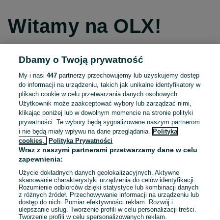
Witamy na OLX!
Dbamy o Twoją prywatność
Kontynuuj przez Facebooka
My i nasi
447
partnerzy przechowujemy lub uzyskujemy dostęp
do informacji na urządzeniu, takich jak unikalne identyfikatory w
Kontynuuj przez konto Apple
plikach cookie w celu przetwarzania danych osobowych.
Użytkownik może zaakceptować wybory lub zarządzać nimi,
klikając poniżej lub w dowolnym momencie na stronie polityki
prywatności. Te wybory będą sygnalizowane naszym partnerom
Kontynuuj przez konto Google
i nie będą miały wpływu na dane przeglądania.
Polityka
cookies,
Polityka Prywatności
Wraz z naszymi partnerami przetwarzamy dane w celu
LUB
zapewnienia:
Zaloguj się
Załóż konto
Użycie dokładnych danych geolokalizacyjnych. Aktywne
skanowanie charakterystyki urządzenia do celów identyfikacji.
Rozumienie odbiorców dzięki statystyce lub kombinacji danych
E-mail
z różnych źródeł. Przechowywanie informacji na urządzeniu lub
dostęp do nich. Pomiar efektywności reklam. Rozwój i
ulepszanie usług. Tworzenie profili w celu personalizacji treści.
Tworzenie profili w celu spersonalizowanych reklam.