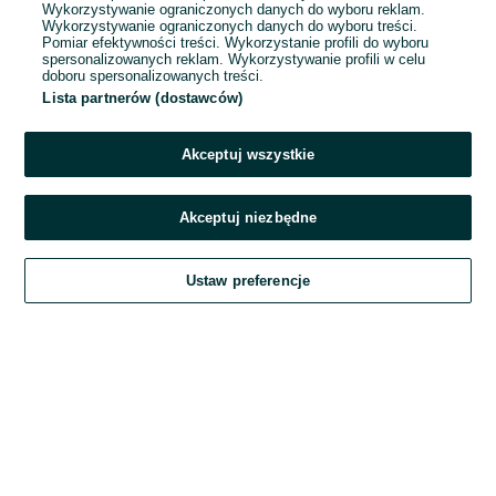
Wykorzystywanie ograniczonych danych do wyboru reklam.
Wykorzystywanie ograniczonych danych do wyboru treści.
Hasło
Pomiar efektywności treści. Wykorzystanie profili do wyboru
spersonalizowanych reklam. Wykorzystywanie profili w celu
doboru spersonalizowanych treści.
Lista partnerów (dostawców)
Nie pamiętasz hasła?
Akceptuj wszystkie
Zaloguj się
Akceptuj niezbędne
Kontynuując za pośrednictwem jednego z dostawców wskazanych powyżej,
Ustaw preferencje
akceptuję
Regulamin serwisu
OLX.pl w jego aktualnym brzmieniu.