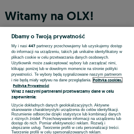
Witamy na OLX!
Dbamy o Twoją prywatność
Kontynuuj przez Facebooka
447
My i nasi
partnerzy przechowujemy lub uzyskujemy dostęp
do informacji na urządzeniu, takich jak unikalne identyfikatory w
Kontynuuj przez konto Apple
plikach cookie w celu przetwarzania danych osobowych.
Użytkownik może zaakceptować wybory lub zarządzać nimi,
klikając poniżej lub w dowolnym momencie na stronie polityki
prywatności. Te wybory będą sygnalizowane naszym partnerom
Kontynuuj przez konto Google
Polityka cookies,
i nie będą miały wpływu na dane przeglądania.
Polityka Prywatności
Wraz z naszymi partnerami przetwarzamy dane w celu
LUB
zapewnienia:
Zaloguj się
Załóż konto
Użycie dokładnych danych geolokalizacyjnych. Aktywne
skanowanie charakterystyki urządzenia do celów identyfikacji.
Rozumienie odbiorców dzięki statystyce lub kombinacji danych
E-mail
z różnych źródeł. Przechowywanie informacji na urządzeniu lub
dostęp do nich. Pomiar efektywności reklam. Rozwój i
ulepszanie usług. Tworzenie profili w celu personalizacji treści.
Tworzenie profili w celu spersonalizowanych reklam.