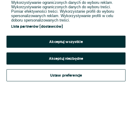
Wykorzystywanie ograniczonych danych do wyboru reklam.
Wykorzystywanie ograniczonych danych do wyboru treści.
Hasło
Pomiar efektywności treści. Wykorzystanie profili do wyboru
spersonalizowanych reklam. Wykorzystywanie profili w celu
doboru spersonalizowanych treści.
Lista partnerów (dostawców)
Nie pamiętasz hasła?
Akceptuj wszystkie
Zaloguj się
Akceptuj niezbędne
Kontynuując za pośrednictwem jednego z dostawców wskazanych powyżej,
Ustaw preferencje
Regulamin serwisu
akceptuję
OLX.pl w jego aktualnym brzmieniu.