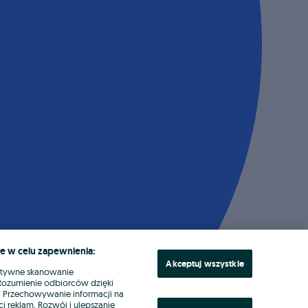
e w celu zapewnienia:
Akceptuj wszystkie
ktywne skanowanie
. Rozumienie odbiorców dzięki
ł. Przechowywanie informacji na
i reklam. Rozwój i ulepszanie