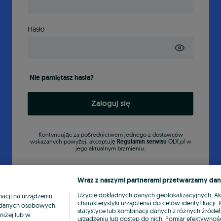
Hasło
Nie pamiętasz hasła?
Zaloguj się
Kontynuując za pośrednictwem jednego z dostawców
wskazanych powyżej, akceptuję
Regulamin serwisu
OLX.pl w
jego aktualnym brzmieniu.
Wraz z naszymi partnerami przetwarzamy dan
Użycie dokładnych danych geolokalizacyjnych. A
cji na urządzeniu,
charakterystyki urządzenia do celów identyfikacji
ia danych osobowych.
statystyce lub kombinacji danych z różnych źróde
niżej lub w
urządzeniu lub dostęp do nich. Pomiar efektywnośc