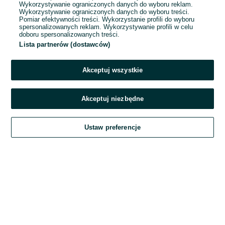
Wykorzystywanie ograniczonych danych do wyboru reklam.
Wykorzystywanie ograniczonych danych do wyboru treści.
Hasło
Pomiar efektywności treści. Wykorzystanie profili do wyboru
spersonalizowanych reklam. Wykorzystywanie profili w celu
doboru spersonalizowanych treści.
Lista partnerów (dostawców)
Nie pamiętasz hasła?
Akceptuj wszystkie
Zaloguj się
Akceptuj niezbędne
Kontynuując za pośrednictwem jednego z dostawców wskazanych powyżej,
Ustaw preferencje
akceptuję
Regulamin serwisu
OLX.pl w jego aktualnym brzmieniu.