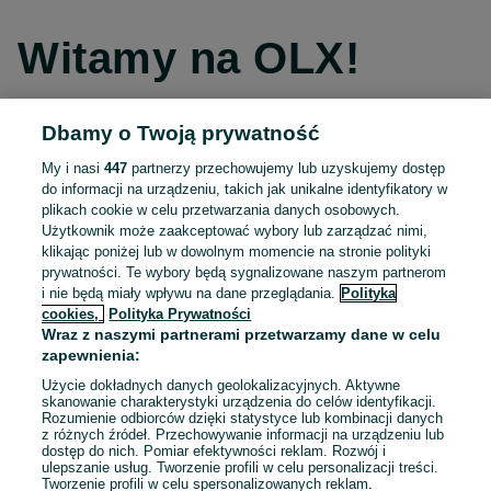
Witamy na OLX!
Dbamy o Twoją prywatność
Kontynuuj przez Facebooka
My i nasi
447
partnerzy przechowujemy lub uzyskujemy dostęp
do informacji na urządzeniu, takich jak unikalne identyfikatory w
Kontynuuj przez konto Apple
plikach cookie w celu przetwarzania danych osobowych.
Użytkownik może zaakceptować wybory lub zarządzać nimi,
klikając poniżej lub w dowolnym momencie na stronie polityki
prywatności. Te wybory będą sygnalizowane naszym partnerom
Kontynuuj przez konto Google
i nie będą miały wpływu na dane przeglądania.
Polityka
cookies,
Polityka Prywatności
Wraz z naszymi partnerami przetwarzamy dane w celu
LUB
zapewnienia:
Zaloguj się
Załóż konto
Użycie dokładnych danych geolokalizacyjnych. Aktywne
skanowanie charakterystyki urządzenia do celów identyfikacji.
Rozumienie odbiorców dzięki statystyce lub kombinacji danych
E-mail
z różnych źródeł. Przechowywanie informacji na urządzeniu lub
dostęp do nich. Pomiar efektywności reklam. Rozwój i
ulepszanie usług. Tworzenie profili w celu personalizacji treści.
Tworzenie profili w celu spersonalizowanych reklam.