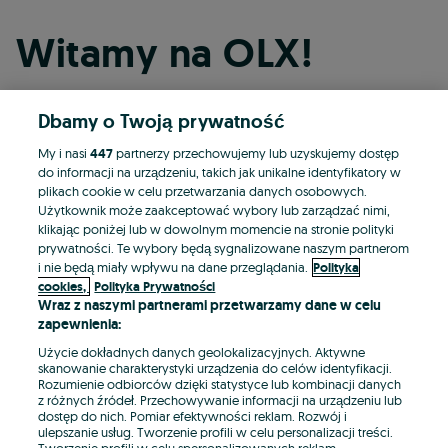
Witamy na OLX!
Dbamy o Twoją prywatność
Kontynuuj przez Facebooka
My i nasi
447
partnerzy przechowujemy lub uzyskujemy dostęp
do informacji na urządzeniu, takich jak unikalne identyfikatory w
Kontynuuj przez konto Apple
plikach cookie w celu przetwarzania danych osobowych.
Użytkownik może zaakceptować wybory lub zarządzać nimi,
klikając poniżej lub w dowolnym momencie na stronie polityki
prywatności. Te wybory będą sygnalizowane naszym partnerom
Kontynuuj przez konto Google
i nie będą miały wpływu na dane przeglądania.
Polityka
cookies,
Polityka Prywatności
Wraz z naszymi partnerami przetwarzamy dane w celu
LUB
zapewnienia:
Zaloguj się
Załóż konto
Użycie dokładnych danych geolokalizacyjnych. Aktywne
skanowanie charakterystyki urządzenia do celów identyfikacji.
Rozumienie odbiorców dzięki statystyce lub kombinacji danych
E-mail
z różnych źródeł. Przechowywanie informacji na urządzeniu lub
dostęp do nich. Pomiar efektywności reklam. Rozwój i
ulepszanie usług. Tworzenie profili w celu personalizacji treści.
Tworzenie profili w celu spersonalizowanych reklam.