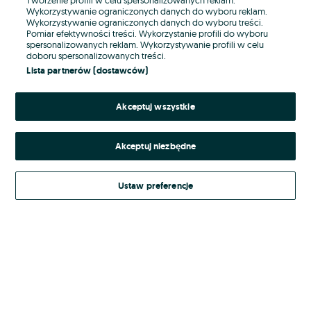
Wykorzystywanie ograniczonych danych do wyboru reklam.
Wykorzystywanie ograniczonych danych do wyboru treści.
Hasło
Pomiar efektywności treści. Wykorzystanie profili do wyboru
spersonalizowanych reklam. Wykorzystywanie profili w celu
doboru spersonalizowanych treści.
Lista partnerów (dostawców)
Nie pamiętasz hasła?
Akceptuj wszystkie
Zaloguj się
Akceptuj niezbędne
Kontynuując za pośrednictwem jednego z dostawców wskazanych powyżej,
akceptuję
Regulamin serwisu
OLX.pl w jego aktualnym brzmieniu.
Ustaw preferencje