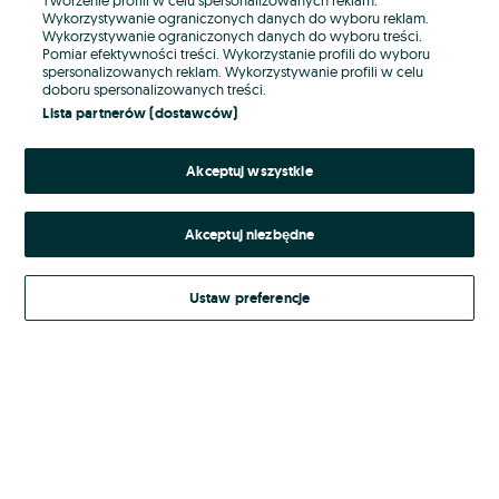
Wykorzystywanie ograniczonych danych do wyboru reklam.
Wykorzystywanie ograniczonych danych do wyboru treści.
Hasło
Pomiar efektywności treści. Wykorzystanie profili do wyboru
spersonalizowanych reklam. Wykorzystywanie profili w celu
doboru spersonalizowanych treści.
Lista partnerów (dostawców)
Nie pamiętasz hasła?
Akceptuj wszystkie
Zaloguj się
Akceptuj niezbędne
Kontynuując za pośrednictwem jednego z dostawców wskazanych powyżej,
akceptuję
Regulamin serwisu
OLX.pl w jego aktualnym brzmieniu.
Ustaw preferencje