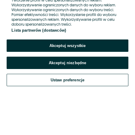
Wykorzystywanie ograniczonych danych do wyboru reklam.
Wykorzystywanie ograniczonych danych do wyboru treści.
Hasło
Pomiar efektywności treści. Wykorzystanie profili do wyboru
spersonalizowanych reklam. Wykorzystywanie profili w celu
doboru spersonalizowanych treści.
Lista partnerów (dostawców)
Nie pamiętasz hasła?
Akceptuj wszystkie
Zaloguj się
Akceptuj niezbędne
Kontynuując za pośrednictwem jednego z dostawców wskazanych powyżej,
akceptuję
OLX.pl w jego aktualnym brzmieniu.
Ustaw preferencje
Regulamin serwisu