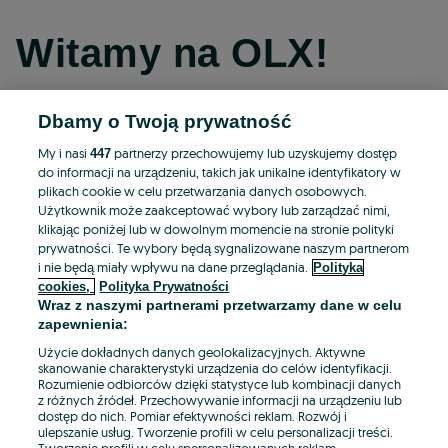
Witamy na OLX!
Dbamy o Twoją prywatność
Kontynuuj przez Facebooka
My i nasi
partnerzy przechowujemy lub uzyskujemy dostęp
447
do informacji na urządzeniu, takich jak unikalne identyfikatory w
Kontynuuj przez konto Apple
plikach cookie w celu przetwarzania danych osobowych.
Użytkownik może zaakceptować wybory lub zarządzać nimi,
klikając poniżej lub w dowolnym momencie na stronie polityki
prywatności. Te wybory będą sygnalizowane naszym partnerom
Kontynuuj przez konto Google
i nie będą miały wpływu na dane przeglądania.
Polityka
cookies,
Polityka Prywatności
Wraz z naszymi partnerami przetwarzamy dane w celu
LUB
zapewnienia:
Zaloguj się
Załóż konto
Użycie dokładnych danych geolokalizacyjnych. Aktywne
skanowanie charakterystyki urządzenia do celów identyfikacji.
Rozumienie odbiorców dzięki statystyce lub kombinacji danych
E-mail
z różnych źródeł. Przechowywanie informacji na urządzeniu lub
dostęp do nich. Pomiar efektywności reklam. Rozwój i
ulepszanie usług. Tworzenie profili w celu personalizacji treści.
Tworzenie profili w celu spersonalizowanych reklam.