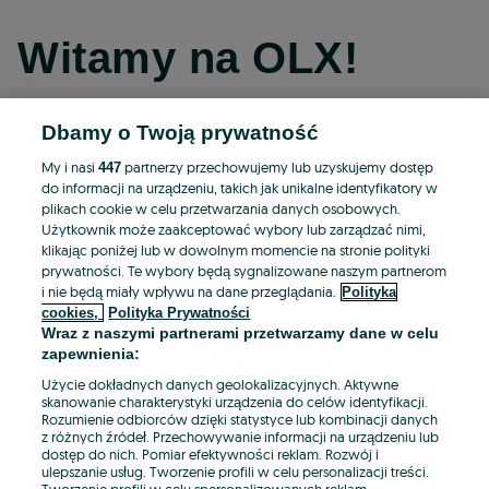
Witamy na OLX!
Dbamy o Twoją prywatność
Kontynuuj przez Facebooka
My i nasi
partnerzy przechowujemy lub uzyskujemy dostęp
447
do informacji na urządzeniu, takich jak unikalne identyfikatory w
Kontynuuj przez konto Apple
plikach cookie w celu przetwarzania danych osobowych.
Użytkownik może zaakceptować wybory lub zarządzać nimi,
klikając poniżej lub w dowolnym momencie na stronie polityki
prywatności. Te wybory będą sygnalizowane naszym partnerom
Kontynuuj przez konto Google
i nie będą miały wpływu na dane przeglądania.
Polityka
cookies,
Polityka Prywatności
Wraz z naszymi partnerami przetwarzamy dane w celu
LUB
zapewnienia:
Zaloguj się
Załóż konto
Użycie dokładnych danych geolokalizacyjnych. Aktywne
skanowanie charakterystyki urządzenia do celów identyfikacji.
Rozumienie odbiorców dzięki statystyce lub kombinacji danych
E-mail
z różnych źródeł. Przechowywanie informacji na urządzeniu lub
dostęp do nich. Pomiar efektywności reklam. Rozwój i
ulepszanie usług. Tworzenie profili w celu personalizacji treści.
Tworzenie profili w celu spersonalizowanych reklam.