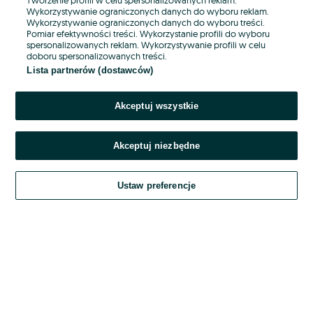
Wykorzystywanie ograniczonych danych do wyboru reklam.
Wykorzystywanie ograniczonych danych do wyboru treści.
Hasło
Pomiar efektywności treści. Wykorzystanie profili do wyboru
spersonalizowanych reklam. Wykorzystywanie profili w celu
doboru spersonalizowanych treści.
Lista partnerów (dostawców)
Nie pamiętasz hasła?
Akceptuj wszystkie
Zaloguj się
Akceptuj niezbędne
Kontynuując za pośrednictwem jednego z dostawców wskazanych powyżej,
akceptuję
OLX.pl w jego aktualnym brzmieniu.
Ustaw preferencje
Regulamin serwisu