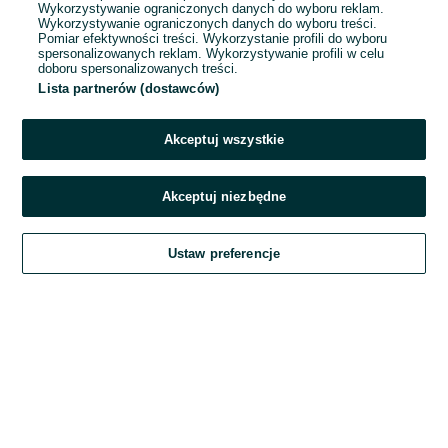
Wykorzystywanie ograniczonych danych do wyboru reklam.
Wykorzystywanie ograniczonych danych do wyboru treści.
Hasło
Pomiar efektywności treści. Wykorzystanie profili do wyboru
spersonalizowanych reklam. Wykorzystywanie profili w celu
doboru spersonalizowanych treści.
Lista partnerów (dostawców)
Nie pamiętasz hasła?
Akceptuj wszystkie
Zaloguj się
Akceptuj niezbędne
Kontynuując za pośrednictwem jednego z dostawców wskazanych powyżej,
Ustaw preferencje
akceptuję
Regulamin serwisu
OLX.pl w jego aktualnym brzmieniu.