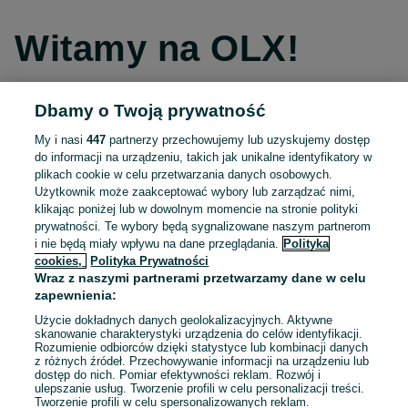
Witamy na OLX!
Dbamy o Twoją prywatność
Kontynuuj przez Facebooka
My i nasi
447
partnerzy przechowujemy lub uzyskujemy dostęp
do informacji na urządzeniu, takich jak unikalne identyfikatory w
Kontynuuj przez konto Apple
plikach cookie w celu przetwarzania danych osobowych.
Użytkownik może zaakceptować wybory lub zarządzać nimi,
klikając poniżej lub w dowolnym momencie na stronie polityki
prywatności. Te wybory będą sygnalizowane naszym partnerom
Kontynuuj przez konto Google
i nie będą miały wpływu na dane przeglądania.
Polityka
cookies,
Polityka Prywatności
Wraz z naszymi partnerami przetwarzamy dane w celu
LUB
zapewnienia:
Zaloguj się
Załóż konto
Użycie dokładnych danych geolokalizacyjnych. Aktywne
skanowanie charakterystyki urządzenia do celów identyfikacji.
Rozumienie odbiorców dzięki statystyce lub kombinacji danych
E-mail
z różnych źródeł. Przechowywanie informacji na urządzeniu lub
dostęp do nich. Pomiar efektywności reklam. Rozwój i
ulepszanie usług. Tworzenie profili w celu personalizacji treści.
Tworzenie profili w celu spersonalizowanych reklam.