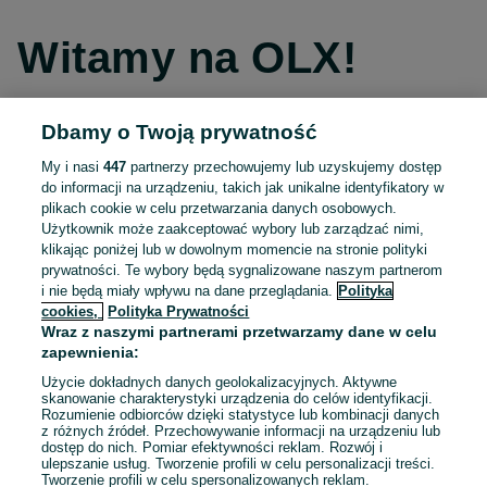
Witamy na OLX!
Dbamy o Twoją prywatność
Kontynuuj przez Facebooka
My i nasi
447
partnerzy przechowujemy lub uzyskujemy dostęp
do informacji na urządzeniu, takich jak unikalne identyfikatory w
Kontynuuj przez konto Apple
plikach cookie w celu przetwarzania danych osobowych.
Użytkownik może zaakceptować wybory lub zarządzać nimi,
klikając poniżej lub w dowolnym momencie na stronie polityki
prywatności. Te wybory będą sygnalizowane naszym partnerom
Kontynuuj przez konto Google
i nie będą miały wpływu na dane przeglądania.
Polityka
cookies,
Polityka Prywatności
Wraz z naszymi partnerami przetwarzamy dane w celu
LUB
zapewnienia:
Zaloguj się
Załóż konto
Użycie dokładnych danych geolokalizacyjnych. Aktywne
skanowanie charakterystyki urządzenia do celów identyfikacji.
Rozumienie odbiorców dzięki statystyce lub kombinacji danych
E-mail
z różnych źródeł. Przechowywanie informacji na urządzeniu lub
dostęp do nich. Pomiar efektywności reklam. Rozwój i
ulepszanie usług. Tworzenie profili w celu personalizacji treści.
Tworzenie profili w celu spersonalizowanych reklam.