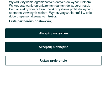
Wykorzystywanie ograniczonych danych do wyboru reklam.
Wykorzystywanie ograniczonych danych do wyboru treści.
Hasło
Pomiar efektywności treści. Wykorzystanie profili do wyboru
spersonalizowanych reklam. Wykorzystywanie profili w celu
doboru spersonalizowanych treści.
Lista partnerów (dostawców)
Nie pamiętasz hasła?
Akceptuj wszystkie
Zaloguj się
Akceptuj niezbędne
Kontynuując za pośrednictwem jednego z dostawców wskazanych powyżej,
Ustaw preferencje
akceptuję
Regulamin serwisu
OLX.pl w jego aktualnym brzmieniu.