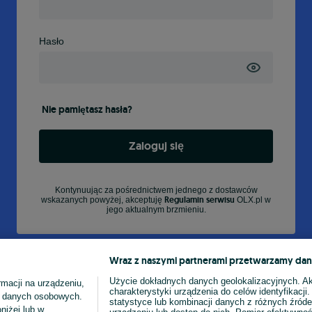
Hasło
Nie pamiętasz hasła?
Zaloguj się
Kontynuując za pośrednictwem jednego z dostawców
Regulamin serwisu
wskazanych powyżej, akceptuję
OLX.pl w
jego aktualnym brzmieniu.
Wraz z naszymi partnerami przetwarzamy dan
Użycie dokładnych danych geolokalizacyjnych. A
macji na urządzeniu,
charakterystyki urządzenia do celów identyfikacji
ia danych osobowych.
statystyce lub kombinacji danych z różnych źróde
niżej lub w