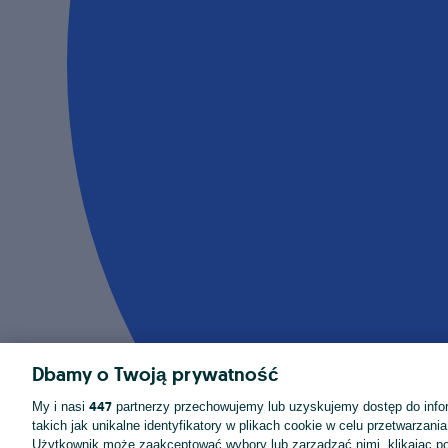
Dbamy o Twoją prywatność
447
My i nasi
partnerzy przechowujemy lub uzyskujemy dostęp do infor
takich jak unikalne identyfikatory w plikach cookie w celu przetwarzan
Użytkownik może zaakceptować wybory lub zarządzać nimi, klikając po