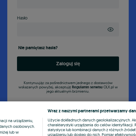
Hasło
Nie pamiętasz hasła?
Zaloguj się
Kontynuując za pośrednictwem jednego z dostawców
wskazanych powyżej, akceptuję
Regulamin serwisu
OLX.pl w
jego aktualnym brzmieniu.
Wraz z naszymi partnerami przetwarzamy dan
Użycie dokładnych danych geolokalizacyjnych. A
cji na urządzeniu,
charakterystyki urządzenia do celów identyfikacji
ia danych osobowych.
statystyce lub kombinacji danych z różnych źróde
niżej lub w
urządzeniu lub dostęp do nich. Pomiar efektywnośc