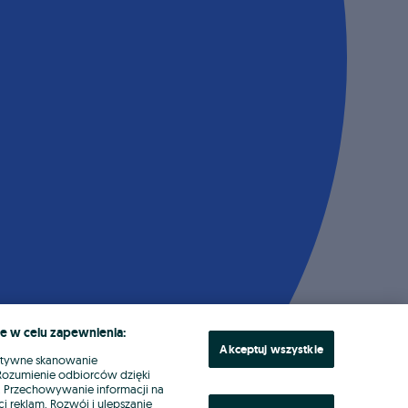
e w celu zapewnienia:
Akceptuj wszystkie
ktywne skanowanie
. Rozumienie odbiorców dzięki
ł. Przechowywanie informacji na
i reklam. Rozwój i ulepszanie