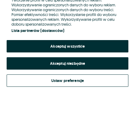
Wykorzystywanie ograniczonych danych do wyboru reklam.
Wykorzystywanie ograniczonych danych do wyboru treści.
Hasło
Pomiar efektywności treści. Wykorzystanie profili do wyboru
spersonalizowanych reklam. Wykorzystywanie profili w celu
doboru spersonalizowanych treści.
Lista partnerów (dostawców)
Nie pamiętasz hasła?
Akceptuj wszystkie
Zaloguj się
Akceptuj niezbędne
Kontynuując za pośrednictwem jednego z dostawców wskazanych powyżej,
akceptuję
Regulamin serwisu
OLX.pl w jego aktualnym brzmieniu.
Ustaw preferencje