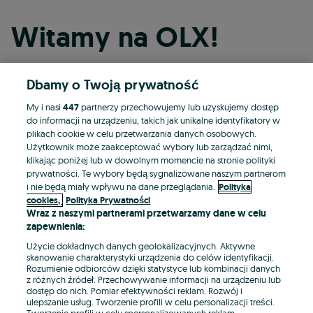
Witamy na OLX!
Dbamy o Twoją prywatność
Kontynuuj przez Facebooka
My i nasi
447
partnerzy przechowujemy lub uzyskujemy dostęp
do informacji na urządzeniu, takich jak unikalne identyfikatory w
Kontynuuj przez konto Apple
plikach cookie w celu przetwarzania danych osobowych.
Użytkownik może zaakceptować wybory lub zarządzać nimi,
klikając poniżej lub w dowolnym momencie na stronie polityki
prywatności. Te wybory będą sygnalizowane naszym partnerom
Kontynuuj przez konto Google
i nie będą miały wpływu na dane przeglądania.
Polityka
cookies,
Polityka Prywatności
Wraz z naszymi partnerami przetwarzamy dane w celu
LUB
zapewnienia:
Zaloguj się
Załóż konto
Użycie dokładnych danych geolokalizacyjnych. Aktywne
skanowanie charakterystyki urządzenia do celów identyfikacji.
Rozumienie odbiorców dzięki statystyce lub kombinacji danych
E-mail
z różnych źródeł. Przechowywanie informacji na urządzeniu lub
dostęp do nich. Pomiar efektywności reklam. Rozwój i
ulepszanie usług. Tworzenie profili w celu personalizacji treści.
Tworzenie profili w celu spersonalizowanych reklam.