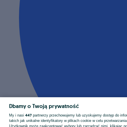
Dbamy o Twoją prywatność
447
My i nasi
partnerzy przechowujemy lub uzyskujemy dostęp do infor
takich jak unikalne identyfikatory w plikach cookie w celu przetwarzan
Użytkownik może zaakceptować wybory lub zarządzać nimi, klikając po