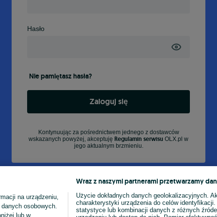
Hasło
Nie pamiętasz hasła?
Zaloguj się
Kontynuując za pośrednictwem jednego z dostawców
Regulamin serwisu
wskazanych powyżej, akceptuję
OLX.pl w
jego aktualnym brzmieniu.
Wraz z naszymi partnerami przetwarzamy dan
Użycie dokładnych danych geolokalizacyjnych. A
macji na urządzeniu,
charakterystyki urządzenia do celów identyfikacji
ia danych osobowych.
statystyce lub kombinacji danych z różnych źróde
niżej lub w