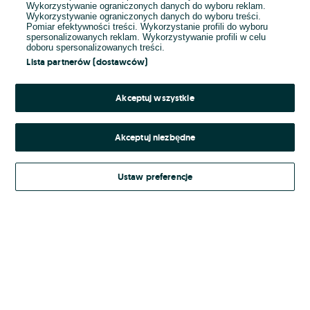
Wykorzystywanie ograniczonych danych do wyboru reklam.
Wykorzystywanie ograniczonych danych do wyboru treści.
Hasło
Pomiar efektywności treści. Wykorzystanie profili do wyboru
spersonalizowanych reklam. Wykorzystywanie profili w celu
doboru spersonalizowanych treści.
Lista partnerów (dostawców)
Nie pamiętasz hasła?
Akceptuj wszystkie
Zaloguj się
Akceptuj niezbędne
Kontynuując za pośrednictwem jednego z dostawców wskazanych powyżej,
Ustaw preferencje
Regulamin serwisu
akceptuję
OLX.pl w jego aktualnym brzmieniu.