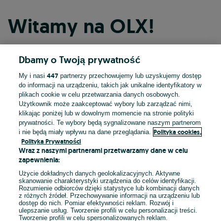
Witamy na OLX!
Dbamy o Twoją prywatność
Kontynuuj przez Facebooka
447
My i nasi
partnerzy przechowujemy lub uzyskujemy dostęp
do informacji na urządzeniu, takich jak unikalne identyfikatory w
Kontynuuj przez konto Apple
plikach cookie w celu przetwarzania danych osobowych.
Użytkownik może zaakceptować wybory lub zarządzać nimi,
klikając poniżej lub w dowolnym momencie na stronie polityki
prywatności. Te wybory będą sygnalizowane naszym partnerom
Kontynuuj przez konto Google
Polityka cookies,
i nie będą miały wpływu na dane przeglądania.
Polityka Prywatności
Wraz z naszymi partnerami przetwarzamy dane w celu
LUB
zapewnienia:
Zaloguj się
Załóż konto
Użycie dokładnych danych geolokalizacyjnych. Aktywne
skanowanie charakterystyki urządzenia do celów identyfikacji.
Rozumienie odbiorców dzięki statystyce lub kombinacji danych
E-mail
z różnych źródeł. Przechowywanie informacji na urządzeniu lub
dostęp do nich. Pomiar efektywności reklam. Rozwój i
ulepszanie usług. Tworzenie profili w celu personalizacji treści.
Tworzenie profili w celu spersonalizowanych reklam.