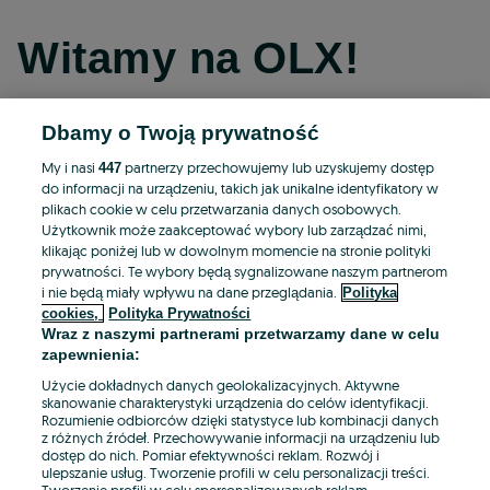
Witamy na OLX!
Dbamy o Twoją prywatność
Kontynuuj przez Facebooka
My i nasi
partnerzy przechowujemy lub uzyskujemy dostęp
447
do informacji na urządzeniu, takich jak unikalne identyfikatory w
Kontynuuj przez konto Apple
plikach cookie w celu przetwarzania danych osobowych.
Użytkownik może zaakceptować wybory lub zarządzać nimi,
klikając poniżej lub w dowolnym momencie na stronie polityki
prywatności. Te wybory będą sygnalizowane naszym partnerom
Kontynuuj przez konto Google
i nie będą miały wpływu na dane przeglądania.
Polityka
cookies,
Polityka Prywatności
Wraz z naszymi partnerami przetwarzamy dane w celu
LUB
zapewnienia:
Zaloguj się
Załóż konto
Użycie dokładnych danych geolokalizacyjnych. Aktywne
skanowanie charakterystyki urządzenia do celów identyfikacji.
Rozumienie odbiorców dzięki statystyce lub kombinacji danych
E-mail
z różnych źródeł. Przechowywanie informacji na urządzeniu lub
dostęp do nich. Pomiar efektywności reklam. Rozwój i
ulepszanie usług. Tworzenie profili w celu personalizacji treści.
Tworzenie profili w celu spersonalizowanych reklam.