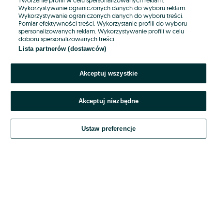
Wykorzystywanie ograniczonych danych do wyboru reklam.
Wykorzystywanie ograniczonych danych do wyboru treści.
Hasło
Pomiar efektywności treści. Wykorzystanie profili do wyboru
spersonalizowanych reklam. Wykorzystywanie profili w celu
doboru spersonalizowanych treści.
Lista partnerów (dostawców)
Nie pamiętasz hasła?
Akceptuj wszystkie
Zaloguj się
Akceptuj niezbędne
Kontynuując za pośrednictwem jednego z dostawców wskazanych powyżej,
akceptuję
OLX.pl w jego aktualnym brzmieniu.
Ustaw preferencje
Regulamin serwisu