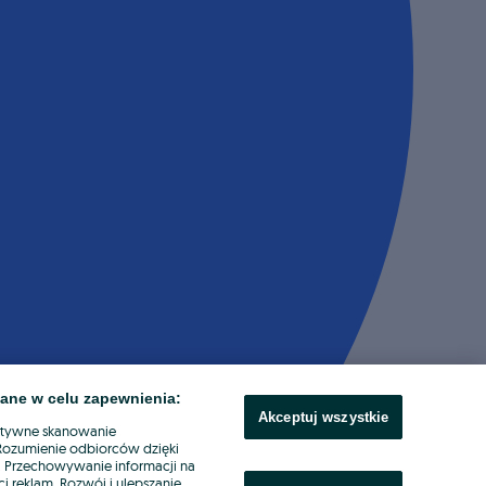
ane w celu zapewnienia:
Akceptuj wszystkie
ktywne skanowanie
. Rozumienie odbiorców dzięki
ł. Przechowywanie informacji na
i reklam. Rozwój i ulepszanie