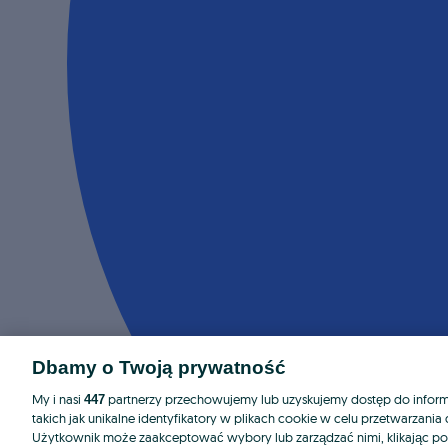
Dbamy o Twoją prywatność
My i nasi
partnerzy przechowujemy lub uzyskujemy dostęp do informa
447
takich jak unikalne identyfikatory w plikach cookie w celu przetwarzan
Użytkownik może zaakceptować wybory lub zarządzać nimi, klikając po