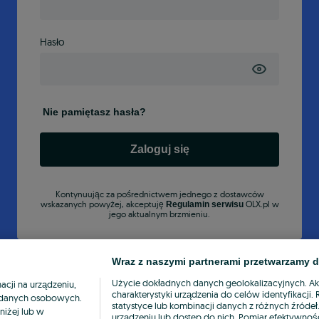
Hasło
Nie pamiętasz hasła?
Zaloguj się
Kontynuując za pośrednictwem jednego z dostawców
wskazanych powyżej, akceptuję
OLX.pl w
Regulamin serwisu
jego aktualnym brzmieniu.
Wraz z naszymi partnerami przetwarzamy d
Użycie dokładnych danych geolokalizacyjnych. A
cji na urządzeniu,
charakterystyki urządzenia do celów identyfikacji
ia danych osobowych.
statystyce lub kombinacji danych z różnych źróde
niżej lub w
urządzeniu lub dostęp do nich. Pomiar efektywnośc