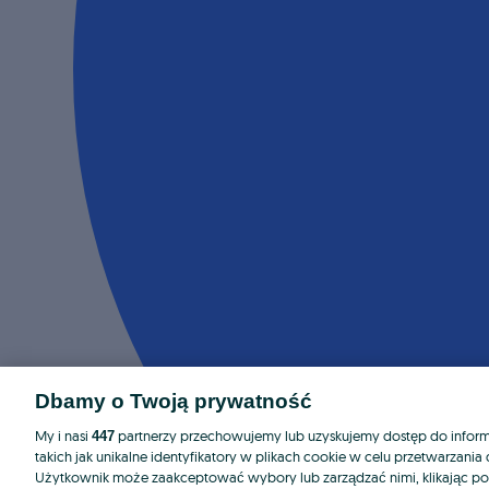
Dbamy o Twoją prywatność
My i nasi
partnerzy przechowujemy lub uzyskujemy dostęp do informa
447
takich jak unikalne identyfikatory w plikach cookie w celu przetwarzan
Użytkownik może zaakceptować wybory lub zarządzać nimi, klikając po