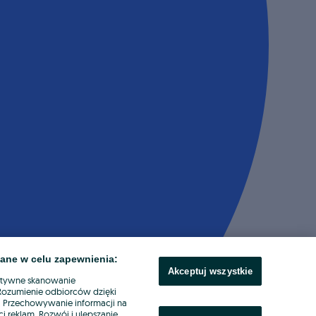
ane w celu zapewnienia:
Akceptuj wszystkie
ktywne skanowanie
. Rozumienie odbiorców dzięki
ł. Przechowywanie informacji na
i reklam. Rozwój i ulepszanie