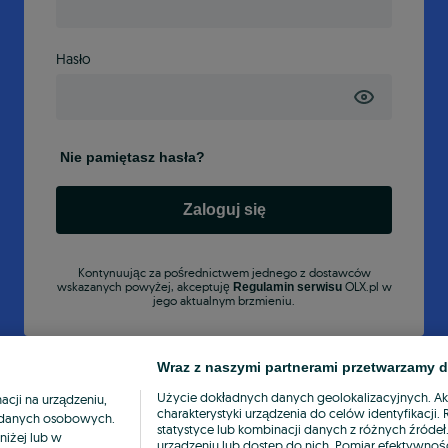
Hasło
Nie pamiętasz hasła?
Zaloguj się
Kontynuując za pośrednictwem jednego z dostawców
wskazanych powyżej, akceptuję
OLX.pl w
Regulamin serwisu
jego aktualnym brzmieniu.
Wraz z naszymi partnerami przetwarzamy d
Użycie dokładnych danych geolokalizacyjnych. A
cji na urządzeniu,
charakterystyki urządzenia do celów identyfikacji
ia danych osobowych.
statystyce lub kombinacji danych z różnych źróde
niżej lub w
urządzeniu lub dostęp do nich. Pomiar efektywnośc