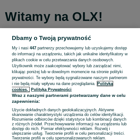
Witamy na OLX!
Dbamy o Twoją prywatność
Kontynuuj przez Facebooka
My i nasi
447
partnerzy przechowujemy lub uzyskujemy dostęp
do informacji na urządzeniu, takich jak unikalne identyfikatory w
Kontynuuj przez konto Apple
plikach cookie w celu przetwarzania danych osobowych.
Użytkownik może zaakceptować wybory lub zarządzać nimi,
klikając poniżej lub w dowolnym momencie na stronie polityki
prywatności. Te wybory będą sygnalizowane naszym partnerom
Kontynuuj przez konto Google
i nie będą miały wpływu na dane przeglądania.
Polityka
cookies,
Polityka Prywatności
Wraz z naszymi partnerami przetwarzamy dane w celu
LUB
zapewnienia:
Zaloguj się
Załóż konto
Użycie dokładnych danych geolokalizacyjnych. Aktywne
skanowanie charakterystyki urządzenia do celów identyfikacji.
Rozumienie odbiorców dzięki statystyce lub kombinacji danych
E-mail
z różnych źródeł. Przechowywanie informacji na urządzeniu lub
dostęp do nich. Pomiar efektywności reklam. Rozwój i
ulepszanie usług. Tworzenie profili w celu personalizacji treści.
Tworzenie profili w celu spersonalizowanych reklam.