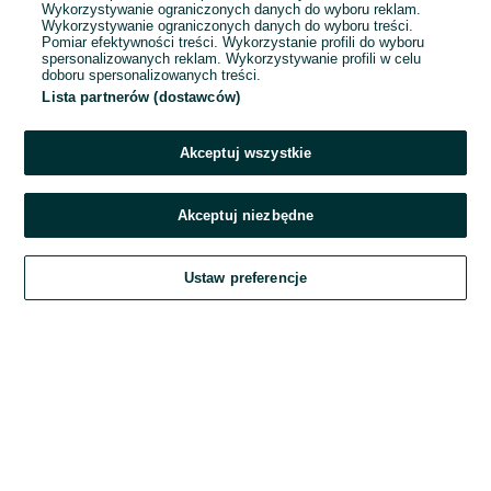
Wykorzystywanie ograniczonych danych do wyboru reklam.
Wykorzystywanie ograniczonych danych do wyboru treści.
Hasło
Pomiar efektywności treści. Wykorzystanie profili do wyboru
spersonalizowanych reklam. Wykorzystywanie profili w celu
doboru spersonalizowanych treści.
Lista partnerów (dostawców)
Nie pamiętasz hasła?
Akceptuj wszystkie
Zaloguj się
Akceptuj niezbędne
Kontynuując za pośrednictwem jednego z dostawców wskazanych powyżej,
Ustaw preferencje
akceptuję
Regulamin serwisu
OLX.pl w jego aktualnym brzmieniu.