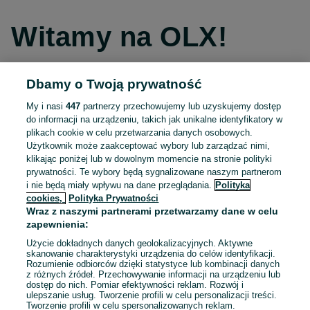
Witamy na OLX!
Dbamy o Twoją prywatność
Kontynuuj przez Facebooka
My i nasi
447
partnerzy przechowujemy lub uzyskujemy dostęp
do informacji na urządzeniu, takich jak unikalne identyfikatory w
Kontynuuj przez konto Apple
plikach cookie w celu przetwarzania danych osobowych.
Użytkownik może zaakceptować wybory lub zarządzać nimi,
klikając poniżej lub w dowolnym momencie na stronie polityki
prywatności. Te wybory będą sygnalizowane naszym partnerom
Kontynuuj przez konto Google
i nie będą miały wpływu na dane przeglądania.
Polityka
cookies,
Polityka Prywatności
Wraz z naszymi partnerami przetwarzamy dane w celu
LUB
zapewnienia:
Zaloguj się
Załóż konto
Użycie dokładnych danych geolokalizacyjnych. Aktywne
skanowanie charakterystyki urządzenia do celów identyfikacji.
Rozumienie odbiorców dzięki statystyce lub kombinacji danych
E-mail
z różnych źródeł. Przechowywanie informacji na urządzeniu lub
dostęp do nich. Pomiar efektywności reklam. Rozwój i
ulepszanie usług. Tworzenie profili w celu personalizacji treści.
Tworzenie profili w celu spersonalizowanych reklam.