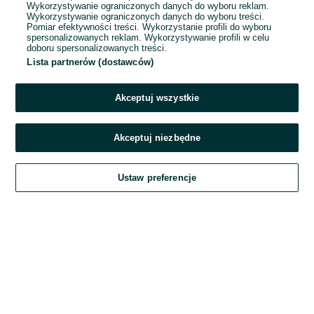
Wykorzystywanie ograniczonych danych do wyboru reklam.
Wykorzystywanie ograniczonych danych do wyboru treści.
Hasło
Pomiar efektywności treści. Wykorzystanie profili do wyboru
spersonalizowanych reklam. Wykorzystywanie profili w celu
doboru spersonalizowanych treści.
Lista partnerów (dostawców)
Nie pamiętasz hasła?
Akceptuj wszystkie
Zaloguj się
Akceptuj niezbędne
Kontynuując za pośrednictwem jednego z dostawców wskazanych powyżej,
Ustaw preferencje
akceptuję
Regulamin serwisu
OLX.pl w jego aktualnym brzmieniu.