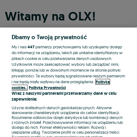
Witamy na OLX!
Dbamy o Twoją prywatność
Kontynuuj przez Facebooka
My i nasi
447
partnerzy przechowujemy lub uzyskujemy dostęp
do informacji na urządzeniu, takich jak unikalne identyfikatory w
Kontynuuj przez konto Apple
plikach cookie w celu przetwarzania danych osobowych.
Użytkownik może zaakceptować wybory lub zarządzać nimi,
klikając poniżej lub w dowolnym momencie na stronie polityki
prywatności. Te wybory będą sygnalizowane naszym partnerom
Kontynuuj przez konto Google
i nie będą miały wpływu na dane przeglądania.
Polityka
cookies,
Polityka Prywatności
Wraz z naszymi partnerami przetwarzamy dane w celu
LUB
zapewnienia:
Zaloguj się
Załóż konto
Użycie dokładnych danych geolokalizacyjnych. Aktywne
skanowanie charakterystyki urządzenia do celów identyfikacji.
Rozumienie odbiorców dzięki statystyce lub kombinacji danych
E-mail
z różnych źródeł. Przechowywanie informacji na urządzeniu lub
dostęp do nich. Pomiar efektywności reklam. Rozwój i
ulepszanie usług. Tworzenie profili w celu personalizacji treści.
Tworzenie profili w celu spersonalizowanych reklam.