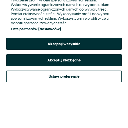
Wykorzystywanie ograniczonych danych do wyboru reklam.
Wykorzystywanie ograniczonych danych do wyboru treści.
Hasło
Pomiar efektywności treści. Wykorzystanie profili do wyboru
spersonalizowanych reklam. Wykorzystywanie profili w celu
doboru spersonalizowanych treści.
Lista partnerów (dostawców)
Nie pamiętasz hasła?
Akceptuj wszystkie
Zaloguj się
Akceptuj niezbędne
Kontynuując za pośrednictwem jednego z dostawców wskazanych powyżej,
akceptuję
Regulamin serwisu
OLX.pl w jego aktualnym brzmieniu.
Ustaw preferencje