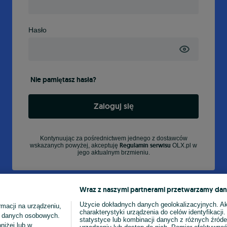
Hasło
Nie pamiętasz hasła?
Zaloguj się
Kontynuując za pośrednictwem jednego z dostawców
Regulamin serwisu
wskazanych powyżej, akceptuję
OLX.pl w
jego aktualnym brzmieniu.
Wraz z naszymi partnerami przetwarzamy dan
Użycie dokładnych danych geolokalizacyjnych. A
macji na urządzeniu,
charakterystyki urządzenia do celów identyfikacji
ia danych osobowych.
statystyce lub kombinacji danych z różnych źróde
niżej lub w