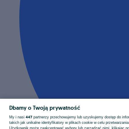
Dbamy o Twoją prywatność
447
My i nasi
partnerzy przechowujemy lub uzyskujemy dostęp do infor
takich jak unikalne identyfikatory w plikach cookie w celu przetwarzan
Użytkownik może zaakceptować wybory lub zarządzać nimi, klikając po