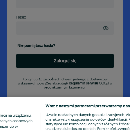
Hasło
Nie pamiętasz hasła?
Zaloguj się
Kontynuując za pośrednictwem jednego z dostawców
wskazanych powyżej, akceptuję
Regulamin serwisu
OLX.pl w
jego aktualnym brzmieniu.
Wraz z naszymi partnerami przetwarzamy dan
Użycie dokładnych danych geolokalizacyjnych. A
cji na urządzeniu,
charakterystyki urządzenia do celów identyfikacji
ia danych osobowych.
statystyce lub kombinacji danych z różnych źróde
niżej lub w
urządzeniu lub dostęp do nich. Pomiar efektywnośc