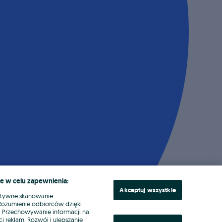
e w celu zapewnienia:
Akceptuj wszystkie
ktywne skanowanie
. Rozumienie odbiorców dzięki
ł. Przechowywanie informacji na
i reklam. Rozwój i ulepszanie