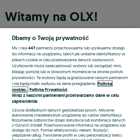
Witamy na OLX!
Dbamy o Twoją prywatność
Kontynuuj przez Facebooka
My i nasi
447
partnerzy przechowujemy lub uzyskujemy dostęp
do informacji na urządzeniu, takich jak unikalne identyfikatory w
Kontynuuj przez konto Apple
plikach cookie w celu przetwarzania danych osobowych.
Użytkownik może zaakceptować wybory lub zarządzać nimi,
klikając poniżej lub w dowolnym momencie na stronie polityki
prywatności. Te wybory będą sygnalizowane naszym partnerom
Kontynuuj przez konto Google
i nie będą miały wpływu na dane przeglądania.
Polityka
cookies,
Polityka Prywatności
Wraz z naszymi partnerami przetwarzamy dane w celu
LUB
zapewnienia:
Zaloguj się
Załóż konto
Użycie dokładnych danych geolokalizacyjnych. Aktywne
skanowanie charakterystyki urządzenia do celów identyfikacji.
Rozumienie odbiorców dzięki statystyce lub kombinacji danych
E-mail
z różnych źródeł. Przechowywanie informacji na urządzeniu lub
dostęp do nich. Pomiar efektywności reklam. Rozwój i
ulepszanie usług. Tworzenie profili w celu personalizacji treści.
Tworzenie profili w celu spersonalizowanych reklam.