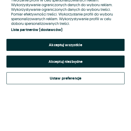
Wykorzystywanie ograniczonych danych do wyboru reklam.
Wykorzystywanie ograniczonych danych do wyboru treści.
Hasło
Pomiar efektywności treści. Wykorzystanie profili do wyboru
spersonalizowanych reklam. Wykorzystywanie profili w celu
doboru spersonalizowanych treści.
Lista partnerów (dostawców)
Nie pamiętasz hasła?
Akceptuj wszystkie
Zaloguj się
Akceptuj niezbędne
Kontynuując za pośrednictwem jednego z dostawców wskazanych powyżej,
akceptuję
Regulamin serwisu
OLX.pl w jego aktualnym brzmieniu.
Ustaw preferencje