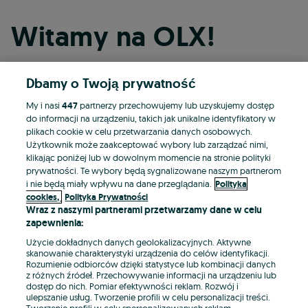
Witamy na OLX!
Dbamy o Twoją prywatność
Kontynuuj przez Facebooka
My i nasi
447
partnerzy przechowujemy lub uzyskujemy dostęp
do informacji na urządzeniu, takich jak unikalne identyfikatory w
Kontynuuj przez konto Apple
plikach cookie w celu przetwarzania danych osobowych.
Użytkownik może zaakceptować wybory lub zarządzać nimi,
klikając poniżej lub w dowolnym momencie na stronie polityki
prywatności. Te wybory będą sygnalizowane naszym partnerom
Kontynuuj przez konto Google
i nie będą miały wpływu na dane przeglądania.
Polityka
cookies,
Polityka Prywatności
Wraz z naszymi partnerami przetwarzamy dane w celu
LUB
zapewnienia:
Zaloguj się
Załóż konto
Użycie dokładnych danych geolokalizacyjnych. Aktywne
skanowanie charakterystyki urządzenia do celów identyfikacji.
Rozumienie odbiorców dzięki statystyce lub kombinacji danych
E-mail
z różnych źródeł. Przechowywanie informacji na urządzeniu lub
dostęp do nich. Pomiar efektywności reklam. Rozwój i
ulepszanie usług. Tworzenie profili w celu personalizacji treści.
Tworzenie profili w celu spersonalizowanych reklam.