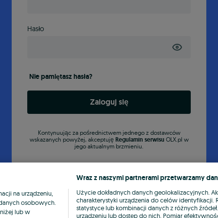
Hasło
Nie pamiętasz hasła?
Zaloguj się
Kontynuując za pośrednictwem jednego z dostawców
wskazanych powyżej, akceptuję
Regulamin serwisu
OLX.pl w
jego aktualnym brzmieniu.
Wraz z naszymi partnerami przetwarzamy dan
Użycie dokładnych danych geolokalizacyjnych. A
cji na urządzeniu,
charakterystyki urządzenia do celów identyfikacji
ia danych osobowych.
statystyce lub kombinacji danych z różnych źróde
niżej lub w
urządzeniu lub dostęp do nich. Pomiar efektywnośc