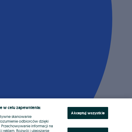
e w celu zapewnienia:
Akceptuj wszystkie
ktywne skanowanie
. Rozumienie odbiorców dzięki
ł. Przechowywanie informacji na
i reklam. Rozwój i ulepszanie