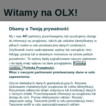
Witamy na OLX!
Dbamy o Twoją prywatność
Kontynuuj przez Facebooka
My i nasi
447
partnerzy przechowujemy lub uzyskujemy dostęp
do informacji na urządzeniu, takich jak unikalne identyfikatory w
Kontynuuj przez konto Apple
plikach cookie w celu przetwarzania danych osobowych.
Użytkownik może zaakceptować wybory lub zarządzać nimi,
klikając poniżej lub w dowolnym momencie na stronie polityki
prywatności. Te wybory będą sygnalizowane naszym partnerom
Kontynuuj przez konto Google
i nie będą miały wpływu na dane przeglądania.
Polityka
cookies,
Polityka Prywatności
Wraz z naszymi partnerami przetwarzamy dane w celu
LUB
zapewnienia:
Zaloguj się
Załóż konto
Użycie dokładnych danych geolokalizacyjnych. Aktywne
skanowanie charakterystyki urządzenia do celów identyfikacji.
Rozumienie odbiorców dzięki statystyce lub kombinacji danych
E-mail
z różnych źródeł. Przechowywanie informacji na urządzeniu lub
dostęp do nich. Pomiar efektywności reklam. Rozwój i
ulepszanie usług. Tworzenie profili w celu personalizacji treści.
Tworzenie profili w celu spersonalizowanych reklam.