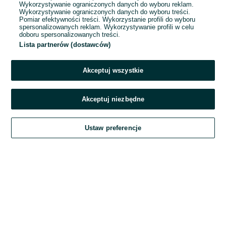
Wykorzystywanie ograniczonych danych do wyboru reklam.
Wykorzystywanie ograniczonych danych do wyboru treści.
Hasło
Pomiar efektywności treści. Wykorzystanie profili do wyboru
spersonalizowanych reklam. Wykorzystywanie profili w celu
doboru spersonalizowanych treści.
Lista partnerów (dostawców)
Nie pamiętasz hasła?
Akceptuj wszystkie
Zaloguj się
Akceptuj niezbędne
Kontynuując za pośrednictwem jednego z dostawców wskazanych powyżej,
Ustaw preferencje
akceptuję
Regulamin serwisu
OLX.pl w jego aktualnym brzmieniu.