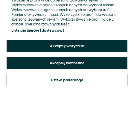
Wykorzystywanie ograniczonych danych do wyboru reklam.
Wykorzystywanie ograniczonych danych do wyboru treści.
Hasło
Pomiar efektywności treści. Wykorzystanie profili do wyboru
spersonalizowanych reklam. Wykorzystywanie profili w celu
doboru spersonalizowanych treści.
Lista partnerów (dostawców)
Nie pamiętasz hasła?
Akceptuj wszystkie
Zaloguj się
Akceptuj niezbędne
Kontynuując za pośrednictwem jednego z dostawców wskazanych powyżej,
akceptuję
Regulamin serwisu
OLX.pl w jego aktualnym brzmieniu.
Ustaw preferencje