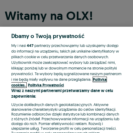
Witamy na OLX!
Dbamy o Twoją prywatność
Kontynuuj przez Facebooka
My i nasi
447
partnerzy przechowujemy lub uzyskujemy dostęp
do informacji na urządzeniu, takich jak unikalne identyfikatory w
Kontynuuj przez konto Apple
plikach cookie w celu przetwarzania danych osobowych.
Użytkownik może zaakceptować wybory lub zarządzać nimi,
klikając poniżej lub w dowolnym momencie na stronie polityki
prywatności. Te wybory będą sygnalizowane naszym partnerom
Kontynuuj przez konto Google
i nie będą miały wpływu na dane przeglądania.
Polityka
cookies,
Polityka Prywatności
Wraz z naszymi partnerami przetwarzamy dane w celu
LUB
zapewnienia:
Zaloguj się
Załóż konto
Użycie dokładnych danych geolokalizacyjnych. Aktywne
skanowanie charakterystyki urządzenia do celów identyfikacji.
Rozumienie odbiorców dzięki statystyce lub kombinacji danych
E-mail
z różnych źródeł. Przechowywanie informacji na urządzeniu lub
dostęp do nich. Pomiar efektywności reklam. Rozwój i
ulepszanie usług. Tworzenie profili w celu personalizacji treści.
Tworzenie profili w celu spersonalizowanych reklam.