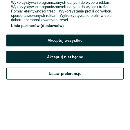
Wykorzystywanie ograniczonych danych do wyboru reklam.
Wykorzystywanie ograniczonych danych do wyboru treści.
Hasło
Pomiar efektywności treści. Wykorzystanie profili do wyboru
spersonalizowanych reklam. Wykorzystywanie profili w celu
doboru spersonalizowanych treści.
Lista partnerów (dostawców)
Nie pamiętasz hasła?
Akceptuj wszystkie
Zaloguj się
Akceptuj niezbędne
Kontynuując za pośrednictwem jednego z dostawców wskazanych powyżej,
Ustaw preferencje
akceptuję
Regulamin serwisu
OLX.pl w jego aktualnym brzmieniu.