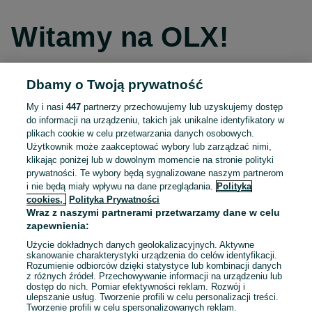
Witamy na OLX!
Dbamy o Twoją prywatność
Kontynuuj przez Facebooka
My i nasi
447
partnerzy przechowujemy lub uzyskujemy dostęp
do informacji na urządzeniu, takich jak unikalne identyfikatory w
Kontynuuj przez konto Apple
plikach cookie w celu przetwarzania danych osobowych.
Użytkownik może zaakceptować wybory lub zarządzać nimi,
klikając poniżej lub w dowolnym momencie na stronie polityki
prywatności. Te wybory będą sygnalizowane naszym partnerom
Kontynuuj przez konto Google
i nie będą miały wpływu na dane przeglądania.
Polityka
cookies,
Polityka Prywatności
Wraz z naszymi partnerami przetwarzamy dane w celu
LUB
zapewnienia:
Zaloguj się
Załóż konto
Użycie dokładnych danych geolokalizacyjnych. Aktywne
skanowanie charakterystyki urządzenia do celów identyfikacji.
Rozumienie odbiorców dzięki statystyce lub kombinacji danych
E-mail
z różnych źródeł. Przechowywanie informacji na urządzeniu lub
dostęp do nich. Pomiar efektywności reklam. Rozwój i
ulepszanie usług. Tworzenie profili w celu personalizacji treści.
Tworzenie profili w celu spersonalizowanych reklam.