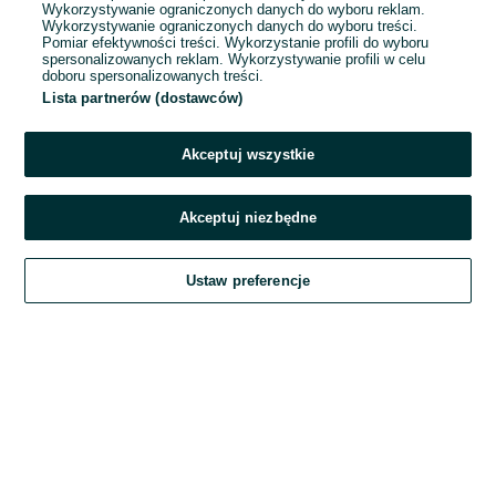
Wykorzystywanie ograniczonych danych do wyboru reklam.
Wykorzystywanie ograniczonych danych do wyboru treści.
Hasło
Pomiar efektywności treści. Wykorzystanie profili do wyboru
spersonalizowanych reklam. Wykorzystywanie profili w celu
doboru spersonalizowanych treści.
Lista partnerów (dostawców)
Nie pamiętasz hasła?
Akceptuj wszystkie
Zaloguj się
Akceptuj niezbędne
Kontynuując za pośrednictwem jednego z dostawców wskazanych powyżej,
Ustaw preferencje
akceptuję
Regulamin serwisu
OLX.pl w jego aktualnym brzmieniu.