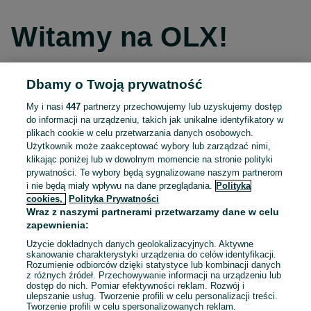
Witamy na OLX!
Dbamy o Twoją prywatność
Kontynuuj przez Facebooka
My i nasi
447
partnerzy przechowujemy lub uzyskujemy dostęp
do informacji na urządzeniu, takich jak unikalne identyfikatory w
Kontynuuj przez konto Apple
plikach cookie w celu przetwarzania danych osobowych.
Użytkownik może zaakceptować wybory lub zarządzać nimi,
klikając poniżej lub w dowolnym momencie na stronie polityki
prywatności. Te wybory będą sygnalizowane naszym partnerom
Kontynuuj przez konto Google
i nie będą miały wpływu na dane przeglądania.
Polityka
cookies,
Polityka Prywatności
Wraz z naszymi partnerami przetwarzamy dane w celu
LUB
zapewnienia:
Zaloguj się
Załóż konto
Użycie dokładnych danych geolokalizacyjnych. Aktywne
skanowanie charakterystyki urządzenia do celów identyfikacji.
Rozumienie odbiorców dzięki statystyce lub kombinacji danych
E-mail
z różnych źródeł. Przechowywanie informacji na urządzeniu lub
dostęp do nich. Pomiar efektywności reklam. Rozwój i
ulepszanie usług. Tworzenie profili w celu personalizacji treści.
Tworzenie profili w celu spersonalizowanych reklam.