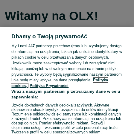
Witamy na OLX!
Dbamy o Twoją prywatność
Kontynuuj przez Facebooka
My i nasi
447
partnerzy przechowujemy lub uzyskujemy dostęp
do informacji na urządzeniu, takich jak unikalne identyfikatory w
Kontynuuj przez konto Apple
plikach cookie w celu przetwarzania danych osobowych.
Użytkownik może zaakceptować wybory lub zarządzać nimi,
klikając poniżej lub w dowolnym momencie na stronie polityki
prywatności. Te wybory będą sygnalizowane naszym partnerom
Kontynuuj przez konto Google
i nie będą miały wpływu na dane przeglądania.
Polityka
cookies,
Polityka Prywatności
Wraz z naszymi partnerami przetwarzamy dane w celu
LUB
zapewnienia:
Zaloguj się
Załóż konto
Użycie dokładnych danych geolokalizacyjnych. Aktywne
skanowanie charakterystyki urządzenia do celów identyfikacji.
Rozumienie odbiorców dzięki statystyce lub kombinacji danych
E-mail
z różnych źródeł. Przechowywanie informacji na urządzeniu lub
dostęp do nich. Pomiar efektywności reklam. Rozwój i
ulepszanie usług. Tworzenie profili w celu personalizacji treści.
Tworzenie profili w celu spersonalizowanych reklam.