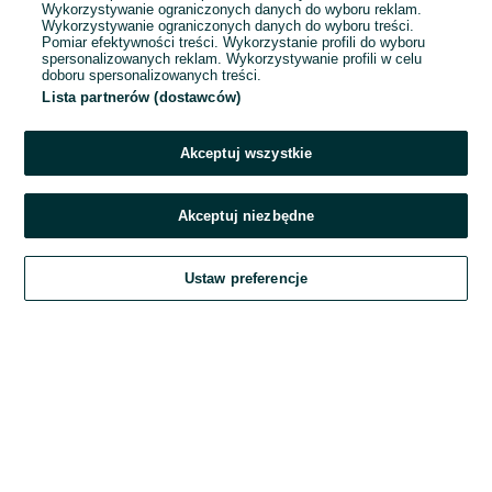
Wykorzystywanie ograniczonych danych do wyboru reklam.
Wykorzystywanie ograniczonych danych do wyboru treści.
Hasło
Pomiar efektywności treści. Wykorzystanie profili do wyboru
spersonalizowanych reklam. Wykorzystywanie profili w celu
doboru spersonalizowanych treści.
Lista partnerów (dostawców)
Nie pamiętasz hasła?
Akceptuj wszystkie
Zaloguj się
Akceptuj niezbędne
Kontynuując za pośrednictwem jednego z dostawców wskazanych powyżej,
Ustaw preferencje
akceptuję
Regulamin serwisu
OLX.pl w jego aktualnym brzmieniu.