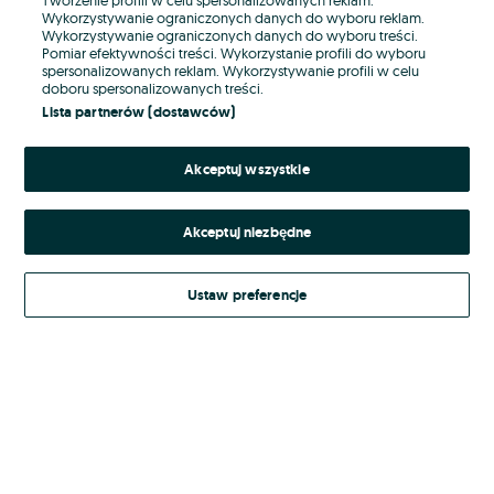
Wykorzystywanie ograniczonych danych do wyboru reklam.
Wykorzystywanie ograniczonych danych do wyboru treści.
Hasło
Pomiar efektywności treści. Wykorzystanie profili do wyboru
spersonalizowanych reklam. Wykorzystywanie profili w celu
doboru spersonalizowanych treści.
Lista partnerów (dostawców)
Nie pamiętasz hasła?
Akceptuj wszystkie
Zaloguj się
Akceptuj niezbędne
Kontynuując za pośrednictwem jednego z dostawców wskazanych powyżej,
akceptuję
Regulamin serwisu
OLX.pl w jego aktualnym brzmieniu.
Ustaw preferencje