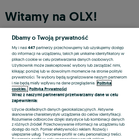
Witamy na OLX!
Dbamy o Twoją prywatność
Kontynuuj przez Facebooka
My i nasi
447
partnerzy przechowujemy lub uzyskujemy dostęp
do informacji na urządzeniu, takich jak unikalne identyfikatory w
Kontynuuj przez konto Apple
plikach cookie w celu przetwarzania danych osobowych.
Użytkownik może zaakceptować wybory lub zarządzać nimi,
klikając poniżej lub w dowolnym momencie na stronie polityki
prywatności. Te wybory będą sygnalizowane naszym partnerom
Kontynuuj przez konto Google
i nie będą miały wpływu na dane przeglądania.
Polityka
cookies,
Polityka Prywatności
Wraz z naszymi partnerami przetwarzamy dane w celu
LUB
zapewnienia:
Zaloguj się
Załóż konto
Użycie dokładnych danych geolokalizacyjnych. Aktywne
skanowanie charakterystyki urządzenia do celów identyfikacji.
Rozumienie odbiorców dzięki statystyce lub kombinacji danych
E-mail
z różnych źródeł. Przechowywanie informacji na urządzeniu lub
dostęp do nich. Pomiar efektywności reklam. Rozwój i
ulepszanie usług. Tworzenie profili w celu personalizacji treści.
Tworzenie profili w celu spersonalizowanych reklam.