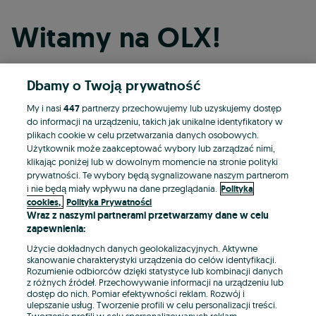
Witamy na OLX!
Dbamy o Twoją prywatność
Kontynuuj przez Facebooka
My i nasi
447
partnerzy przechowujemy lub uzyskujemy dostęp
do informacji na urządzeniu, takich jak unikalne identyfikatory w
Kontynuuj przez konto Apple
plikach cookie w celu przetwarzania danych osobowych.
Użytkownik może zaakceptować wybory lub zarządzać nimi,
klikając poniżej lub w dowolnym momencie na stronie polityki
prywatności. Te wybory będą sygnalizowane naszym partnerom
Kontynuuj przez konto Google
i nie będą miały wpływu na dane przeglądania.
Polityka
cookies,
Polityka Prywatności
Wraz z naszymi partnerami przetwarzamy dane w celu
LUB
zapewnienia:
Zaloguj się
Załóż konto
Użycie dokładnych danych geolokalizacyjnych. Aktywne
skanowanie charakterystyki urządzenia do celów identyfikacji.
Rozumienie odbiorców dzięki statystyce lub kombinacji danych
E-mail
z różnych źródeł. Przechowywanie informacji na urządzeniu lub
dostęp do nich. Pomiar efektywności reklam. Rozwój i
ulepszanie usług. Tworzenie profili w celu personalizacji treści.
Tworzenie profili w celu spersonalizowanych reklam.