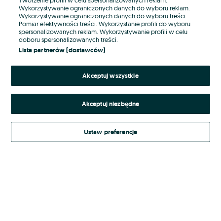
Wykorzystywanie ograniczonych danych do wyboru reklam.
Wykorzystywanie ograniczonych danych do wyboru treści.
Hasło
Pomiar efektywności treści. Wykorzystanie profili do wyboru
spersonalizowanych reklam. Wykorzystywanie profili w celu
doboru spersonalizowanych treści.
Lista partnerów (dostawców)
Nie pamiętasz hasła?
Akceptuj wszystkie
Zaloguj się
Akceptuj niezbędne
Kontynuując za pośrednictwem jednego z dostawców wskazanych powyżej,
akceptuję
Regulamin serwisu
OLX.pl w jego aktualnym brzmieniu.
Ustaw preferencje