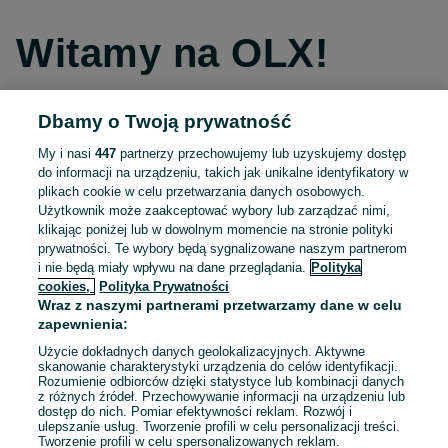
Witamy na OLX!
Dbamy o Twoją prywatność
Kontynuuj przez Facebooka
My i nasi
447
partnerzy przechowujemy lub uzyskujemy dostęp
do informacji na urządzeniu, takich jak unikalne identyfikatory w
Kontynuuj przez konto Apple
plikach cookie w celu przetwarzania danych osobowych.
Użytkownik może zaakceptować wybory lub zarządzać nimi,
klikając poniżej lub w dowolnym momencie na stronie polityki
prywatności. Te wybory będą sygnalizowane naszym partnerom
Kontynuuj przez konto Google
i nie będą miały wpływu na dane przeglądania.
Polityka
cookies,
Polityka Prywatności
Wraz z naszymi partnerami przetwarzamy dane w celu
LUB
zapewnienia:
Zaloguj się
Załóż konto
Użycie dokładnych danych geolokalizacyjnych. Aktywne
skanowanie charakterystyki urządzenia do celów identyfikacji.
Rozumienie odbiorców dzięki statystyce lub kombinacji danych
E-mail
z różnych źródeł. Przechowywanie informacji na urządzeniu lub
dostęp do nich. Pomiar efektywności reklam. Rozwój i
ulepszanie usług. Tworzenie profili w celu personalizacji treści.
Tworzenie profili w celu spersonalizowanych reklam.