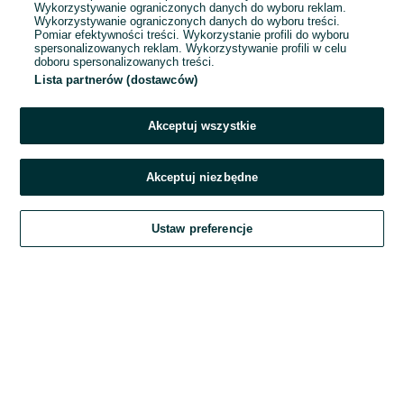
Wykorzystywanie ograniczonych danych do wyboru reklam.
Wykorzystywanie ograniczonych danych do wyboru treści.
Hasło
Pomiar efektywności treści. Wykorzystanie profili do wyboru
spersonalizowanych reklam. Wykorzystywanie profili w celu
doboru spersonalizowanych treści.
Lista partnerów (dostawców)
Nie pamiętasz hasła?
Akceptuj wszystkie
Zaloguj się
Akceptuj niezbędne
Kontynuując za pośrednictwem jednego z dostawców wskazanych powyżej,
Ustaw preferencje
akceptuję
Regulamin serwisu
OLX.pl w jego aktualnym brzmieniu.