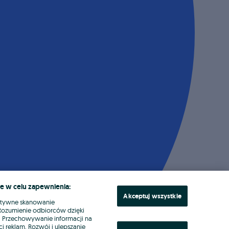
e w celu zapewnienia:
Akceptuj wszystkie
ktywne skanowanie
. Rozumienie odbiorców dzięki
ł. Przechowywanie informacji na
i reklam. Rozwój i ulepszanie