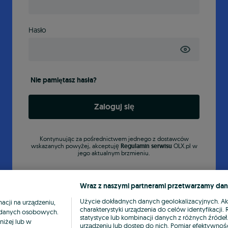
Hasło
Nie pamiętasz hasła?
Zaloguj się
Kontynuując za pośrednictwem jednego z dostawców
wskazanych powyżej, akceptuję
Regulamin serwisu
OLX.pl w
jego aktualnym brzmieniu.
Wraz z naszymi partnerami przetwarzamy dan
Użycie dokładnych danych geolokalizacyjnych. A
cji na urządzeniu,
charakterystyki urządzenia do celów identyfikacji
ia danych osobowych.
statystyce lub kombinacji danych z różnych źróde
niżej lub w
urządzeniu lub dostęp do nich. Pomiar efektywnośc