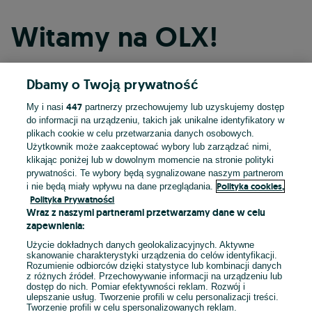
Witamy na OLX!
Dbamy o Twoją prywatność
Kontynuuj przez Facebooka
447
My i nasi
partnerzy przechowujemy lub uzyskujemy dostęp
do informacji na urządzeniu, takich jak unikalne identyfikatory w
Kontynuuj przez konto Apple
plikach cookie w celu przetwarzania danych osobowych.
Użytkownik może zaakceptować wybory lub zarządzać nimi,
klikając poniżej lub w dowolnym momencie na stronie polityki
prywatności. Te wybory będą sygnalizowane naszym partnerom
Kontynuuj przez konto Google
Polityka cookies,
i nie będą miały wpływu na dane przeglądania.
Polityka Prywatności
Wraz z naszymi partnerami przetwarzamy dane w celu
LUB
zapewnienia:
Zaloguj się
Załóż konto
Użycie dokładnych danych geolokalizacyjnych. Aktywne
skanowanie charakterystyki urządzenia do celów identyfikacji.
Rozumienie odbiorców dzięki statystyce lub kombinacji danych
E-mail
z różnych źródeł. Przechowywanie informacji na urządzeniu lub
dostęp do nich. Pomiar efektywności reklam. Rozwój i
ulepszanie usług. Tworzenie profili w celu personalizacji treści.
Tworzenie profili w celu spersonalizowanych reklam.