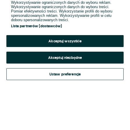
Wykorzystywanie ograniczonych danych do wyboru reklam.
Wykorzystywanie ograniczonych danych do wyboru treści.
Hasło
Pomiar efektywności treści. Wykorzystanie profili do wyboru
spersonalizowanych reklam. Wykorzystywanie profili w celu
doboru spersonalizowanych treści.
Lista partnerów (dostawców)
Nie pamiętasz hasła?
Akceptuj wszystkie
Zaloguj się
Akceptuj niezbędne
Kontynuując za pośrednictwem jednego z dostawców wskazanych powyżej,
Ustaw preferencje
Regulamin serwisu
akceptuję
OLX.pl w jego aktualnym brzmieniu.