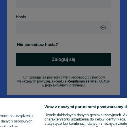
Hasło
Nie pamiętasz hasła?
Zaloguj się
Kontynuując za pośrednictwem jednego z dostawców
wskazanych powyżej, akceptuję
Regulamin serwisu
OLX.pl
w jego aktualnym brzmieniu.
Wraz z naszymi partnerami przetwarzamy d
Użycie dokładnych danych geolokalizacyjnych. A
macji na urządzeniu,
charakterystyki urządzenia do celów identyfikacji
ia danych osobowych.
statystyce lub kombinacji danych z różnych źróde
niżej lub w