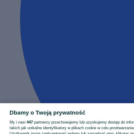
Dbamy o Twoją prywatność
My i nasi
447
partnerzy przechowujemy lub uzyskujemy dostęp do infor
takich jak unikalne identyfikatory w plikach cookie w celu przetwarzan
Użytkownik może zaakceptować wybory lub zarządzać nimi, klikając po