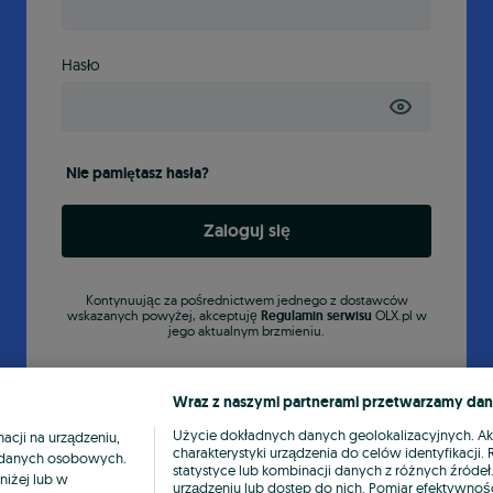
Hasło
Nie pamiętasz hasła?
Zaloguj się
Kontynuując za pośrednictwem jednego z dostawców
wskazanych powyżej, akceptuję
Regulamin serwisu
OLX.pl w
jego aktualnym brzmieniu.
Wraz z naszymi partnerami przetwarzamy dan
Użycie dokładnych danych geolokalizacyjnych. A
cji na urządzeniu,
charakterystyki urządzenia do celów identyfikacji
ia danych osobowych.
statystyce lub kombinacji danych z różnych źróde
niżej lub w
urządzeniu lub dostęp do nich. Pomiar efektywnośc