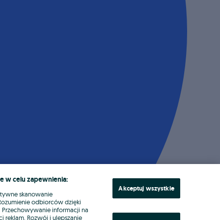
e w celu zapewnienia:
Akceptuj wszystkie
ktywne skanowanie
. Rozumienie odbiorców dzięki
ł. Przechowywanie informacji na
i reklam. Rozwój i ulepszanie