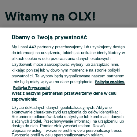
Witamy na OLX!
Dbamy o Twoją prywatność
Kontynuuj przez Facebooka
447
My i nasi
partnerzy przechowujemy lub uzyskujemy dostęp
do informacji na urządzeniu, takich jak unikalne identyfikatory w
Kontynuuj przez konto Apple
plikach cookie w celu przetwarzania danych osobowych.
Użytkownik może zaakceptować wybory lub zarządzać nimi,
klikając poniżej lub w dowolnym momencie na stronie polityki
prywatności. Te wybory będą sygnalizowane naszym partnerom
Kontynuuj przez konto Google
Polityka cookies,
i nie będą miały wpływu na dane przeglądania.
Polityka Prywatności
Wraz z naszymi partnerami przetwarzamy dane w celu
LUB
zapewnienia:
Zaloguj się
Załóż konto
Użycie dokładnych danych geolokalizacyjnych. Aktywne
skanowanie charakterystyki urządzenia do celów identyfikacji.
Rozumienie odbiorców dzięki statystyce lub kombinacji danych
E-mail
z różnych źródeł. Przechowywanie informacji na urządzeniu lub
dostęp do nich. Pomiar efektywności reklam. Rozwój i
ulepszanie usług. Tworzenie profili w celu personalizacji treści.
Tworzenie profili w celu spersonalizowanych reklam.