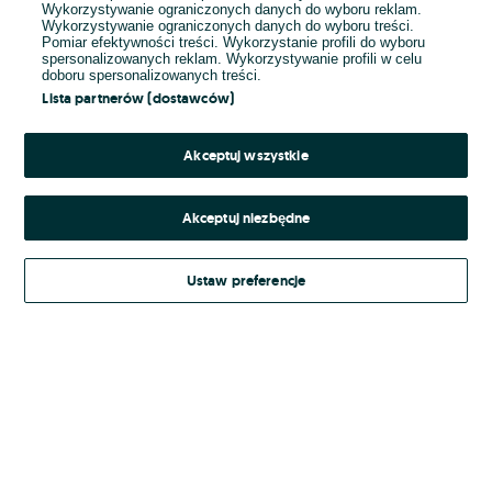
Wykorzystywanie ograniczonych danych do wyboru reklam.
Wykorzystywanie ograniczonych danych do wyboru treści.
Hasło
Pomiar efektywności treści. Wykorzystanie profili do wyboru
spersonalizowanych reklam. Wykorzystywanie profili w celu
doboru spersonalizowanych treści.
Lista partnerów (dostawców)
Nie pamiętasz hasła?
Akceptuj wszystkie
Zaloguj się
Akceptuj niezbędne
Kontynuując za pośrednictwem jednego z dostawców wskazanych powyżej,
Ustaw preferencje
Regulamin serwisu
akceptuję
OLX.pl w jego aktualnym brzmieniu.