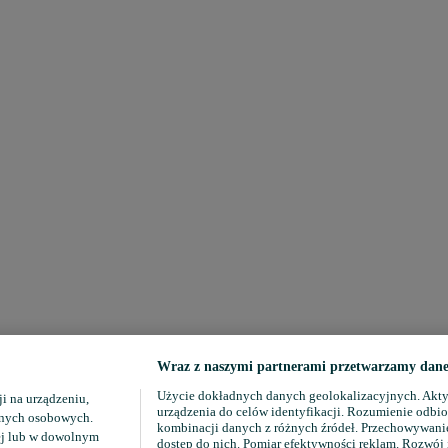
Wraz z naszymi partnerami przetwarzamy dane 
Użycie dokładnych danych geolokalizacyjnych. Akty
i na urządzeniu,
urządzenia do celów identyfikacji. Rozumienie odbio
danych osobowych.
kombinacji danych z różnych źródeł. Przechowywanie
ej lub w dowolnym
dostęp do nich. Pomiar efektywności reklam. Rozwój 