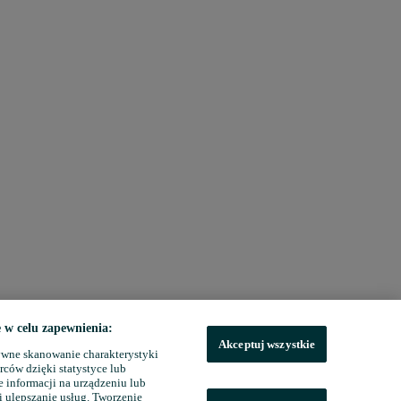
w celu zapewnienia:
Akceptuj wszystkie
wne skanowanie charakterystyki
rców dzięki statystyce lub
 informacji na urządzeniu lub
i ulepszanie usług. Tworzenie