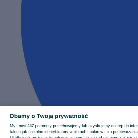
Dbamy o Twoją prywatność
My i nasi
447
partnerzy przechowujemy lub uzyskujemy dostęp do infor
takich jak unikalne identyfikatory w plikach cookie w celu przetwarzan
Użytkownik może zaakceptować wybory lub zarządzać nimi, klikając po