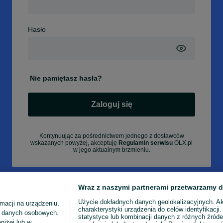
Hasło
Nie pamiętasz hasła?
Zaloguj się
Kontynuując za pośrednictwem jednego z dostawców
wskazanych powyżej, akceptuję
Regulamin serwisu
OLX.pl
w jego aktualnym brzmieniu.
Wraz z naszymi partnerami przetwarzamy d
Użycie dokładnych danych geolokalizacyjnych. A
macji na urządzeniu,
charakterystyki urządzenia do celów identyfikacji
ia danych osobowych.
statystyce lub kombinacji danych z różnych źróde
niżej lub w