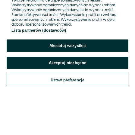
Wykorzystywanie ograniczonych danych do wyboru reklam.
Wykorzystywanie ograniczonych danych do wyboru treści.
Hasło
Pomiar efektywności treści. Wykorzystanie profili do wyboru
spersonalizowanych reklam. Wykorzystywanie profili w celu
doboru spersonalizowanych treści.
Lista partnerów (dostawców)
Nie pamiętasz hasła?
Akceptuj wszystkie
Zaloguj się
Akceptuj niezbędne
Kontynuując za pośrednictwem jednego z dostawców wskazanych powyżej,
akceptuję
OLX.pl w jego aktualnym brzmieniu.
Ustaw preferencje
Regulamin serwisu