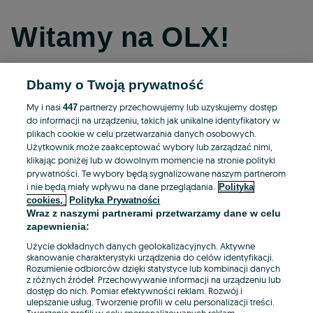
Witamy na OLX!
Dbamy o Twoją prywatność
Kontynuuj przez Facebooka
My i nasi
partnerzy przechowujemy lub uzyskujemy dostęp
447
do informacji na urządzeniu, takich jak unikalne identyfikatory w
Kontynuuj przez konto Apple
plikach cookie w celu przetwarzania danych osobowych.
Użytkownik może zaakceptować wybory lub zarządzać nimi,
klikając poniżej lub w dowolnym momencie na stronie polityki
prywatności. Te wybory będą sygnalizowane naszym partnerom
Kontynuuj przez konto Google
i nie będą miały wpływu na dane przeglądania.
Polityka
cookies,
Polityka Prywatności
Wraz z naszymi partnerami przetwarzamy dane w celu
LUB
zapewnienia:
Zaloguj się
Załóż konto
Użycie dokładnych danych geolokalizacyjnych. Aktywne
skanowanie charakterystyki urządzenia do celów identyfikacji.
Rozumienie odbiorców dzięki statystyce lub kombinacji danych
E-mail
z różnych źródeł. Przechowywanie informacji na urządzeniu lub
dostęp do nich. Pomiar efektywności reklam. Rozwój i
ulepszanie usług. Tworzenie profili w celu personalizacji treści.
Tworzenie profili w celu spersonalizowanych reklam.