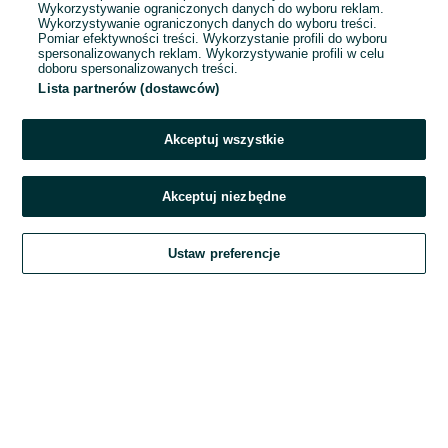
Wykorzystywanie ograniczonych danych do wyboru reklam.
Wykorzystywanie ograniczonych danych do wyboru treści.
Hasło
Pomiar efektywności treści. Wykorzystanie profili do wyboru
spersonalizowanych reklam. Wykorzystywanie profili w celu
doboru spersonalizowanych treści.
Lista partnerów (dostawców)
Nie pamiętasz hasła?
Akceptuj wszystkie
Zaloguj się
Akceptuj niezbędne
Kontynuując za pośrednictwem jednego z dostawców wskazanych powyżej,
Ustaw preferencje
akceptuję
Regulamin serwisu
OLX.pl w jego aktualnym brzmieniu.