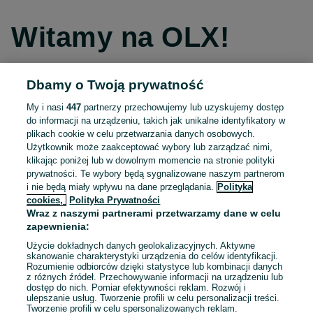
Witamy na OLX!
Dbamy o Twoją prywatność
Kontynuuj przez Facebooka
My i nasi
447
partnerzy przechowujemy lub uzyskujemy dostęp
do informacji na urządzeniu, takich jak unikalne identyfikatory w
Kontynuuj przez konto Apple
plikach cookie w celu przetwarzania danych osobowych.
Użytkownik może zaakceptować wybory lub zarządzać nimi,
klikając poniżej lub w dowolnym momencie na stronie polityki
prywatności. Te wybory będą sygnalizowane naszym partnerom
Kontynuuj przez konto Google
i nie będą miały wpływu na dane przeglądania.
Polityka
cookies,
Polityka Prywatności
Wraz z naszymi partnerami przetwarzamy dane w celu
LUB
zapewnienia:
Zaloguj się
Załóż konto
Użycie dokładnych danych geolokalizacyjnych. Aktywne
skanowanie charakterystyki urządzenia do celów identyfikacji.
Rozumienie odbiorców dzięki statystyce lub kombinacji danych
E-mail
z różnych źródeł. Przechowywanie informacji na urządzeniu lub
dostęp do nich. Pomiar efektywności reklam. Rozwój i
ulepszanie usług. Tworzenie profili w celu personalizacji treści.
Tworzenie profili w celu spersonalizowanych reklam.