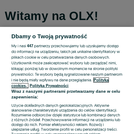
Witamy na OLX!
Dbamy o Twoją prywatność
Kontynuuj przez Facebooka
My i nasi
partnerzy przechowujemy lub uzyskujemy dostęp
447
do informacji na urządzeniu, takich jak unikalne identyfikatory w
Kontynuuj przez konto Apple
plikach cookie w celu przetwarzania danych osobowych.
Użytkownik może zaakceptować wybory lub zarządzać nimi,
klikając poniżej lub w dowolnym momencie na stronie polityki
prywatności. Te wybory będą sygnalizowane naszym partnerom
Kontynuuj przez konto Google
i nie będą miały wpływu na dane przeglądania.
Polityka
cookies,
Polityka Prywatności
Wraz z naszymi partnerami przetwarzamy dane w celu
LUB
zapewnienia:
Zaloguj się
Załóż konto
Użycie dokładnych danych geolokalizacyjnych. Aktywne
skanowanie charakterystyki urządzenia do celów identyfikacji.
Rozumienie odbiorców dzięki statystyce lub kombinacji danych
E-mail
z różnych źródeł. Przechowywanie informacji na urządzeniu lub
dostęp do nich. Pomiar efektywności reklam. Rozwój i
ulepszanie usług. Tworzenie profili w celu personalizacji treści.
Tworzenie profili w celu spersonalizowanych reklam.