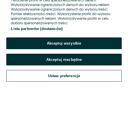
Wykorzystywanie ograniczonych danych do wyboru reklam.
Wykorzystywanie ograniczonych danych do wyboru treści.
Hasło
Pomiar efektywności treści. Wykorzystanie profili do wyboru
spersonalizowanych reklam. Wykorzystywanie profili w celu
doboru spersonalizowanych treści.
Lista partnerów (dostawców)
Nie pamiętasz hasła?
Akceptuj wszystkie
Zaloguj się
Akceptuj niezbędne
Kontynuując za pośrednictwem jednego z dostawców wskazanych powyżej,
akceptuję
OLX.pl w jego aktualnym brzmieniu.
Ustaw preferencje
Regulamin serwisu